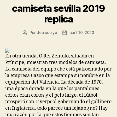
camiseta sevilla 2019
replica
Por
dealcoolya
abril 10, 2023
Autor
Fecha
de
de
la
la
entrada
entrada
En otra tienda, O Rei Zentolo, situada en
Príncipe, muestran tres modelos de camiseta.
La camiseta del equipo che está patrocinado por
la empresa Cazoo que estampa su nombre en la
equipación del Valencia. La década de 1970,
una época dorada en la que los pantalones
cortos eran cortos y el pelo largo, el fútbol
prosperó con Liverpool gobernando el gallinero
en Inglaterra, todo parece tan lejano ¿no? Hay
una razón por la que estos tiempos son tan