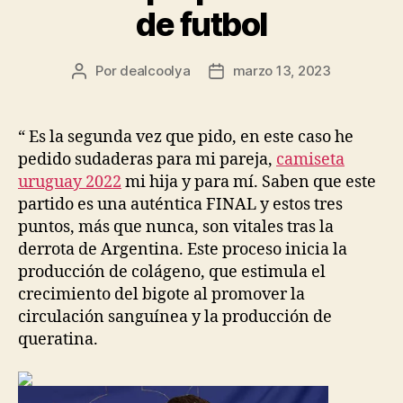
de futbol
Por
dealcoolya
marzo 13, 2023
Autor
Fecha
de
de
la
la
entrada
entrada
“ Es la segunda vez que pido, en este caso he
pedido sudaderas para mi pareja,
camiseta
uruguay 2022
mi hija y para mí. Saben que este
partido es una auténtica FINAL y estos tres
puntos, más que nunca, son vitales tras la
derrota de Argentina. Este proceso inicia la
producción de colágeno, que estimula el
crecimiento del bigote al promover la
circulación sanguínea y la producción de
queratina.