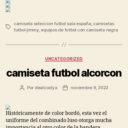
camiseta seleccion futbol sala españa
,
camisetas
Etiquetas
futbol jimmy
,
equipos de futbol con camiseta negra
Categorías
UNCATEGORIZED
camiseta futbol alcorcon
Por
dealcoolya
noviembre 9, 2022
Autor
Fecha
de
de
la
la
entrada
entrada
Históricamente de color bordó, esta vez el
uniforme del combinado luso otorga mucha
importancia al otro color de la bandera