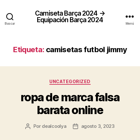
Camiseta Barça 2024 →
Equipación Barça 2024
Buscar
Menú
Etiqueta:
camisetas futbol jimmy
Categorías
UNCATEGORIZED
ropa de marca falsa
barata online
Por
dealcoolya
agosto 3, 2023
Autor
Fecha
de
de