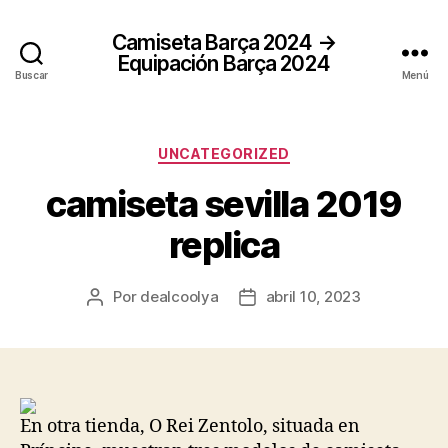
Camiseta Barça 2024 →
Equipación Barça 2024
Buscar
Menú
Categorías
UNCATEGORIZED
camiseta sevilla 2019
replica
Por
dealcoolya
abril 10, 2023
Autor
Fecha
de
de
la
la
entrada
entrada
En otra tienda, O Rei Zentolo, situada en