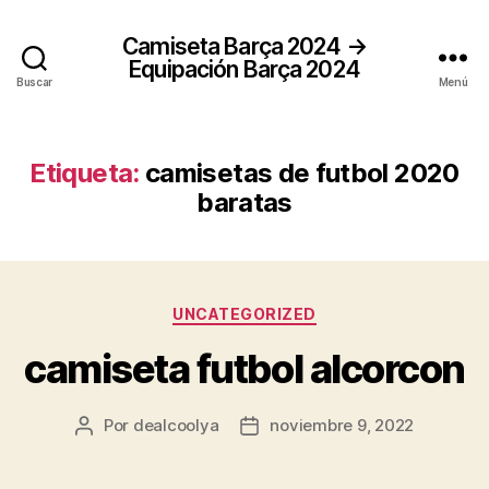
Camiseta Barça 2024 →
Equipación Barça 2024
Buscar
Menú
Etiqueta:
camisetas de futbol 2020
baratas
Categorías
UNCATEGORIZED
camiseta futbol alcorcon
Por
dealcoolya
noviembre 9, 2022
Autor
Fecha
de
de
la
la