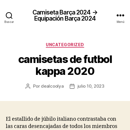
Camiseta Barça 2024 →
Equipación Barça 2024
Buscar
Menú
Categorías
UNCATEGORIZED
camisetas de futbol
kappa 2020
Por
dealcoolya
julio 10, 2023
Autor
Fecha
de
de
la
la
entrada
entrada
El estallido de júbilo italiano contrastaba con
las caras desencajadas de todos los miembros