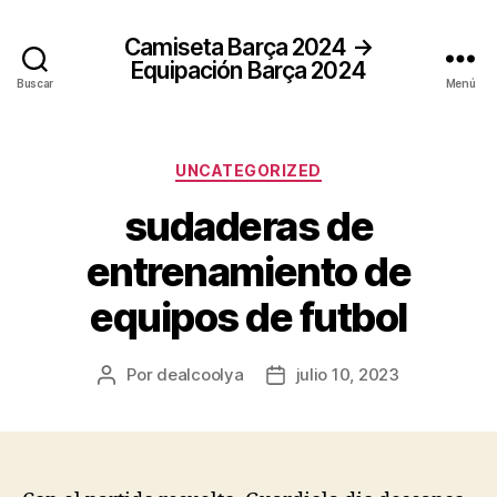
Camiseta Barça 2024 →
Equipación Barça 2024
Buscar
Menú
Categorías
UNCATEGORIZED
sudaderas de
entrenamiento de
equipos de futbol
Por
dealcoolya
julio 10, 2023
Autor
Fecha
de
de
la
la
entrada
entrada