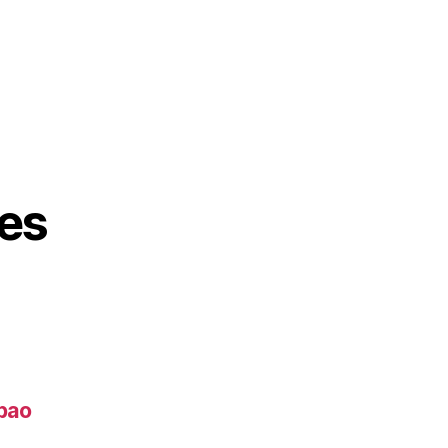
es
lbao