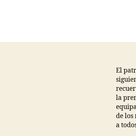
El pat
siguie
recuer
la pre
equipa
de los
a todo