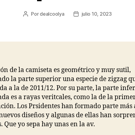
Por
dealcoolya
julio 10, 2023
Autor
Fecha
de
de
la
la
entrada
entrada
rón de la camiseta es geométrico y muy sutil,
ndo la parte superior una especie de zigzag q
da a la de 2011/12. Por su parte, la parte infe
nda es a rayas veritcales, como la de la prime
ción. Los Prsidentes han formado parte más 
 nuevos diseños y algunas de ellas han sorpr
s. Que yo sepa hay unas en la av.