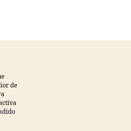
ue
rior de
ra
activa
endido