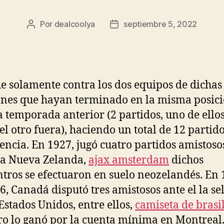
Por
dealcoolya
septiembre 5, 2022
Autor
Fecha
de
de
la
la
entrada
entrada
 solamente contra los dos equipos de dichas
ones que hayan terminado en la misma posic
la temporada anterior (2 partidos, uno de ello
 el otro fuera), haciendo un total de 12 partid
encia. En 1927, jugó cuatro partidos amistoso
 a Nueva Zelanda,
ajax amsterdam
dichos
tros se efectuaron en suelo neozelandés. En 
6, Canadá disputó tres amistosos ante el la se
 Estados Unidos, entre ellos,
camiseta de brasi
o lo ganó por la cuenta mínima en Montreal