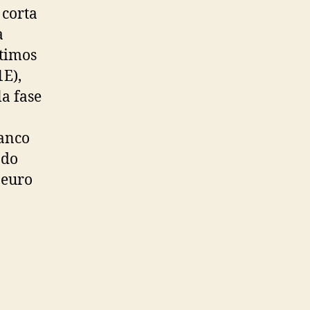
 corta
a
ltimos
1E),
a fase
lanco
ado
 euro