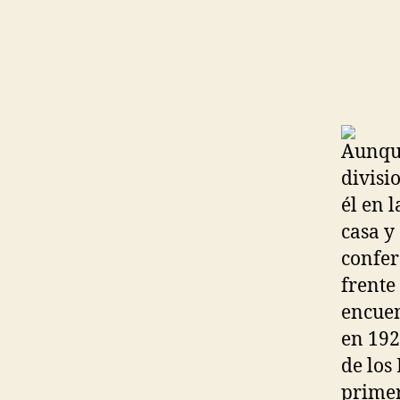
Aunque
divisi
él en 
casa y
confer
frente
encuen
en 192
de los
primer