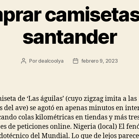
prar camisetas 
santander
Por
dealcoolya
febrero 9, 2023
Autor
Fecha
de
de
la
la
entrada
entrada
iseta de ‘Las águilas’ (cuyo zigzag imita a las
 del ave) se agotó en apenas minutos en inte
ando colas kilométricas en tiendas y más tre
es de peticiones online. Nigeria (local) El f
otécnico del Mundial. Lo que de lejos parec