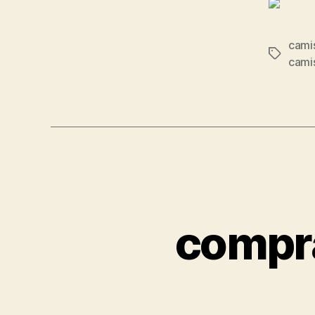
camis
Etiqueta
cami
compra