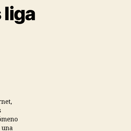
liga
rnet,
s
enómeno
e una