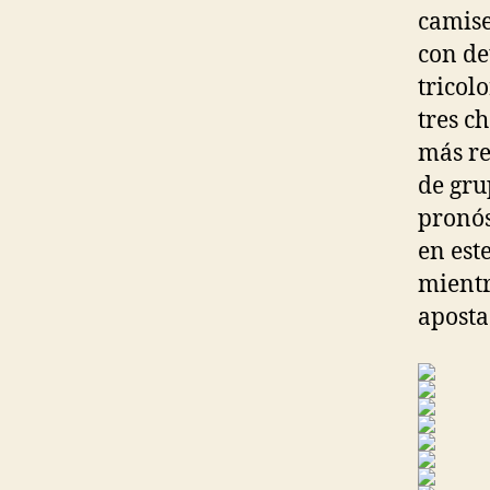
camise
con de
tricol
tres c
más re
de gru
pronós
en est
mientr
aposta