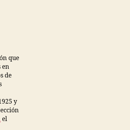
ión que
s en
os de
s
1925 y
lección
l
el
.