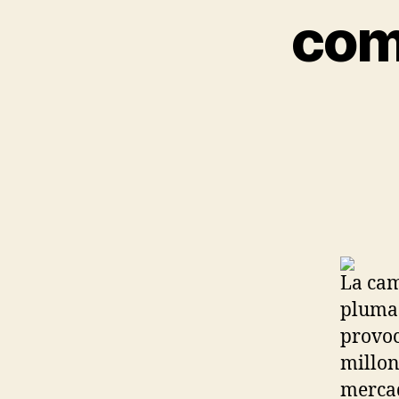
com
La cam
plumas
provoc
millon
mercad