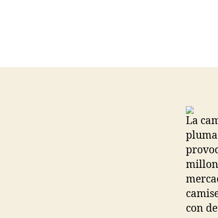
La cam
plumas
provoc
millon
mercad
camise
con de