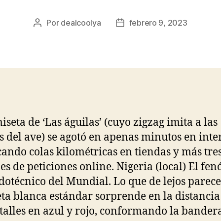
Por
dealcoolya
febrero 9, 2023
Autor
Fecha
de
de
la
la
entrada
entrada
iseta de ‘Las águilas’ (cuyo zigzag imita a las
 del ave) se agotó en apenas minutos en inte
ando colas kilométricas en tiendas y más tre
es de peticiones online. Nigeria (local) El f
otécnico del Mundial. Lo que de lejos parec
ta blanca estándar sorprende en la distancia
talles en azul y rojo, conformando la bander