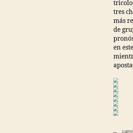
tricol
tres c
más re
de gru
pronós
en est
mientr
aposta
camis