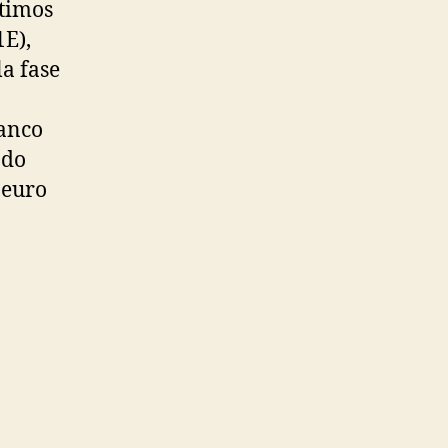
ltimos
1E),
a fase
lanco
ado
 euro