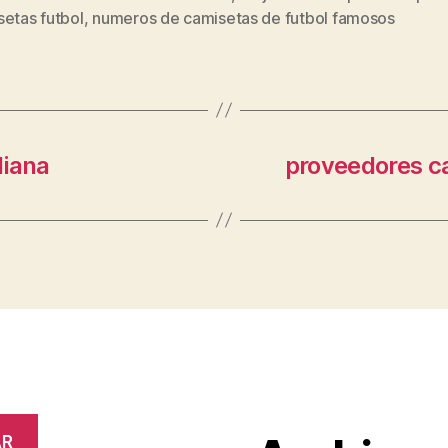
s
setas futbol
,
numeros de camisetas de futbol famosos
liana
proveedores ca
AR