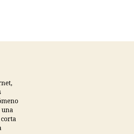
rnet,
s
enómeno
e una
 corta
a