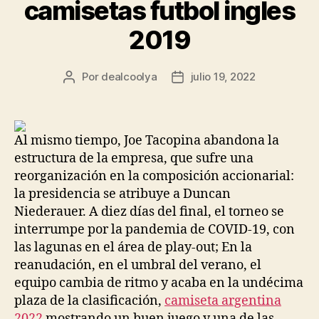
camisetas futbol ingles
2019
Por
dealcoolya
julio 19, 2022
Autor
Fecha
de
de
la
la
entrada
entrada
Al mismo tiempo, Joe Tacopina abandona la
estructura de la empresa, que sufre una
reorganización en la composición accionarial:
la presidencia se atribuye a Duncan
Niederauer. A diez días del final, el torneo se
interrumpe por la pandemia de COVID-19, con
las lagunas en el área de play-out; En la
reanudación, en el umbral del verano, el
equipo cambia de ritmo y acaba en la undécima
plaza de la clasificación,
camiseta argentina
2022
mostrando un buen juego y una de las