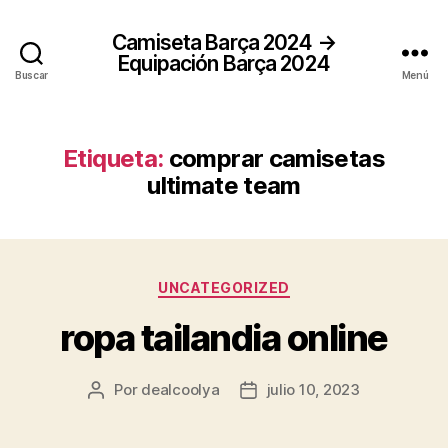
Camiseta Barça 2024 →
Equipación Barça 2024
Buscar
Menú
Etiqueta:
comprar camisetas
ultimate team
Categorías
UNCATEGORIZED
ropa tailandia online
Por
dealcoolya
julio 10, 2023
Autor
Fecha
de
de
la
la