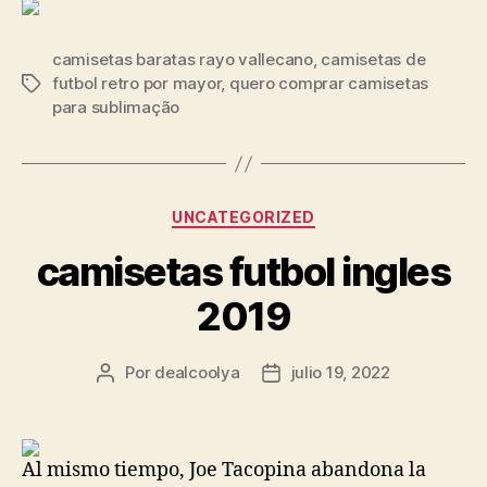
camisetas baratas rayo vallecano
,
camisetas de
futbol retro por mayor
,
quero comprar camisetas
Etiquetas
para sublimação
Categorías
UNCATEGORIZED
camisetas futbol ingles
2019
Por
dealcoolya
julio 19, 2022
Autor
Fecha
de
de
la
la
entrada
entrada
Al mismo tiempo, Joe Tacopina abandona la