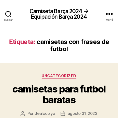
Camiseta Barça 2024 →
Equipación Barça 2024
Buscar
Menú
Etiqueta:
camisetas con frases de
futbol
Categorías
UNCATEGORIZED
camisetas para futbol
baratas
Por
dealcoolya
agosto 31, 2023
Autor
Fecha