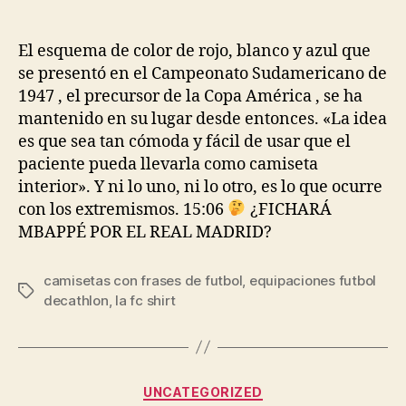
de
de
la
la
entrada
entrada
El esquema de color de rojo, blanco y azul que
se presentó en el Campeonato Sudamericano de
1947 , el precursor de la Copa América , se ha
mantenido en su lugar desde entonces. «La idea
es que sea tan cómoda y fácil de usar que el
paciente pueda llevarla como camiseta
interior». Y ni lo uno, ni lo otro, es lo que ocurre
con los extremismos. 15:06
¿FICHARÁ
MBAPPÉ POR EL REAL MADRID?
camisetas con frases de futbol
,
equipaciones futbol
Etiquetas
decathlon
,
la fc shirt
Categorías
UNCATEGORIZED