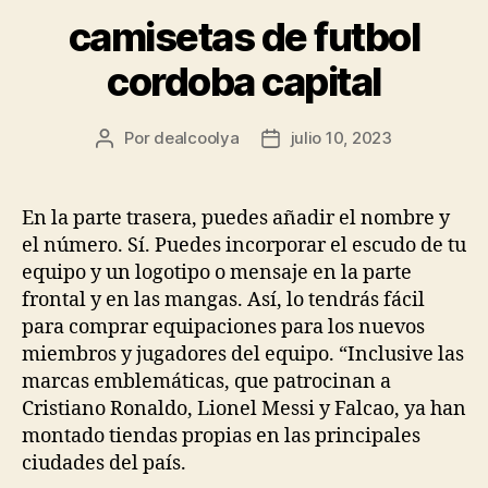
camisetas de futbol
cordoba capital
Por
dealcoolya
julio 10, 2023
Autor
Fecha
de
de
la
la
entrada
entrada
En la parte trasera, puedes añadir el nombre y
el número. Sí. Puedes incorporar el escudo de tu
equipo y un logotipo o mensaje en la parte
frontal y en las mangas. Así, lo tendrás fácil
para comprar equipaciones para los nuevos
miembros y jugadores del equipo. “Inclusive las
marcas emblemáticas, que patrocinan a
Cristiano Ronaldo, Lionel Messi y Falcao, ya han
montado tiendas propias en las principales
ciudades del país.