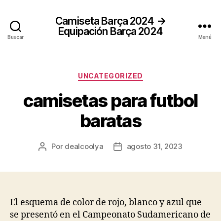
Camiseta Barça 2024 →
Equipación Barça 2024
Buscar
Menú
Categorías
UNCATEGORIZED
camisetas para futbol
baratas
Por
dealcoolya
agosto 31, 2023
Autor
Fecha
de
de
la
la
entrada
entrada
El esquema de color de rojo, blanco y azul que
se presentó en el Campeonato Sudamericano de