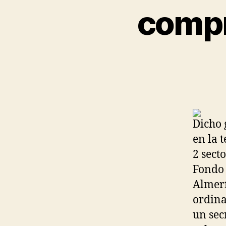
compr
Dicho 
en la 
2 sect
Fondo 
Almerí
ordina
un sec