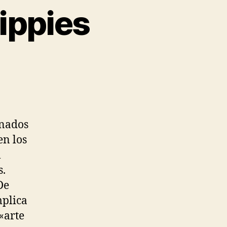
ippies
onados
en los
l
s.
De
mplica
«arte