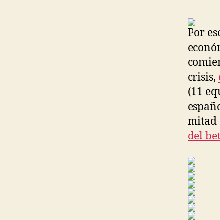
Por es
económ
comien
crisis,
(11 eq
españo
mitad 
del be