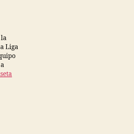
 la
a Liga
equipo
 a
seta