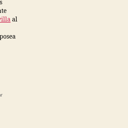
s
nte
illa
al
 posea
ar