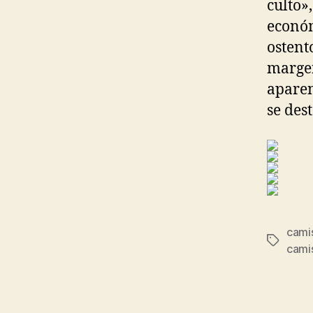
culto»
económ
ostent
margen
aparen
se des
camis
Etiqueta
cami