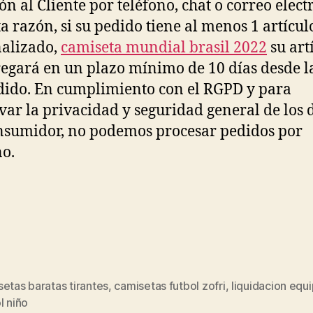
ón al Cliente por teléfono, chat o correo elect
ta razón, si su pedido tiene al menos 1 artícul
alizado,
camiseta mundial brasil 2022
su art
regará en un plazo mínimo de 10 días desde l
dido. En cumplimiento con el RGPD y para
var la privacidad y seguridad general de los 
nsumidor, no podemos procesar pedidos por
no.
etas baratas tirantes
,
camisetas futbol zofri
,
liquidacion equ
s
l niño