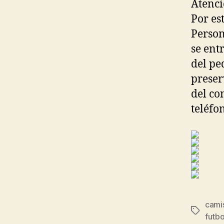
Atenci
Por es
Person
se ent
del pe
preser
del co
teléfo
camis
Etiqueta
futbo