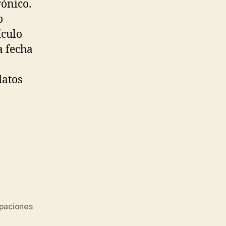
rónico.
o
ículo
a fecha
datos
ipaciones