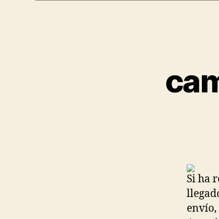
cam
Si ha 
llegad
envío,