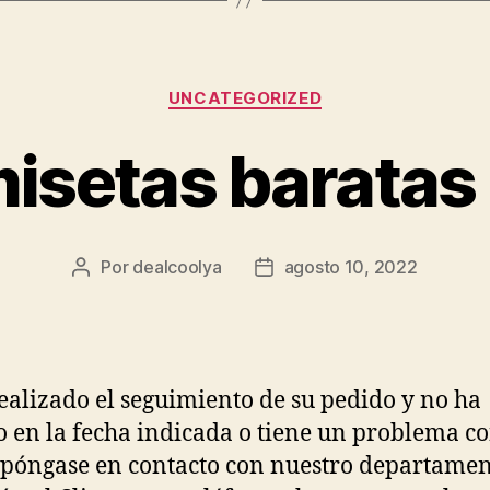
Categorías
UNCATEGORIZED
isetas baratas
Por
dealcoolya
agosto 10, 2022
Autor
Fecha
de
de
la
la
entrada
entrada
realizado el seguimiento de su pedido y no ha
o en la fecha indicada o tiene un problema c
 póngase en contacto con nuestro departamen