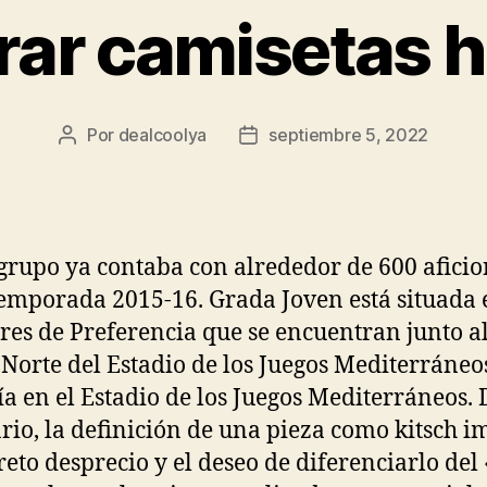
ar camisetas h
Por
dealcoolya
septiembre 5, 2022
Autor
Fecha
de
de
la
la
entrada
entrada
grupo ya contaba con alrededor de 600 afici
temporada 2015-16. Grada Joven está situada 
ores de Preferencia que se encuentran junto a
Norte del Estadio de los Juegos Mediterráneo
a en el Estadio de los Juegos Mediterráneos. 
rio, la definición de una pieza como kitsch i
reto desprecio y el deseo de diferenciarlo del 