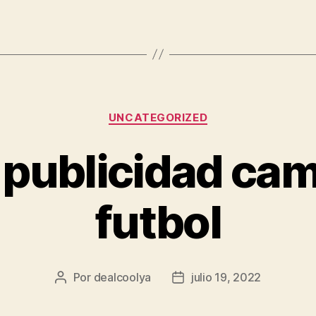
Categorías
UNCATEGORIZED
 publicidad ca
futbol
Por
dealcoolya
julio 19, 2022
Autor
Fecha
de
de
la
la