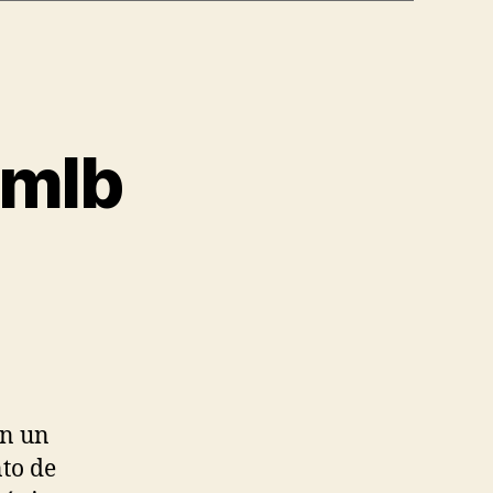
 mlb
on un
to de