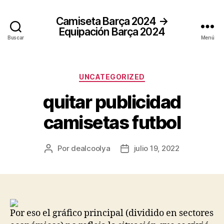
Camiseta Barça 2024 →
Equipación Barça 2024
Buscar
Menú
Categorías
UNCATEGORIZED
quitar publicidad
camisetas futbol
Por
dealcoolya
julio 19, 2022
Autor
Fecha
de
de
la
la
entrada
entrada
Por eso el gráfico principal (dividido en sectores