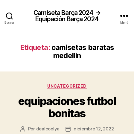
Camiseta Barça 2024 →
Equipación Barça 2024
Buscar
Menú
Etiqueta:
camisetas baratas
medellin
Categorías
UNCATEGORIZED
equipaciones futbol
bonitas
Por
dealcoolya
diciembre 12, 2022
Autor
Fecha