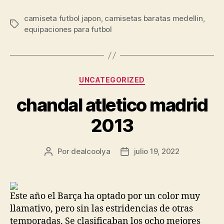
camiseta futbol japon
,
camisetas baratas medellin
,
Etiquetas
equipaciones para futbol
Categorías
UNCATEGORIZED
chandal atletico madrid
2013
Por
dealcoolya
julio 19, 2022
Autor
Fecha
de
de
la
la
entrada
entrada
Este año el Barça ha optado por un color muy
llamativo, pero sin las estridencias de otras
temporadas. Se clasificaban los ocho mejores