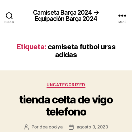
Camiseta Barça 2024 →
Equipación Barça 2024
Buscar
Menú
Etiqueta:
camiseta futbol urss
adidas
Categorías
UNCATEGORIZED
tienda celta de vigo
telefono
Por
dealcoolya
agosto 3, 2023
Autor
Fecha