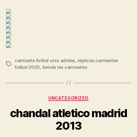
camiseta futbol urss adidas
,
replicas camisetas
Etiquetas
futbol 2020
,
tienda les camisetes
Categorías
UNCATEGORIZED
chandal atletico madrid
2013