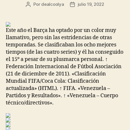
Por
dealcoolya
julio 19, 2022
Autor
Fecha
de
de
la
la
entrada
entrada
Este año el Barça ha optado por un color muy
llamativo, pero sin las estridencias de otras
temporadas. Se clasificaban los ocho mejores
tiempos (de las cuatro series) y él ha conseguido
el 15º a pesar de su plusmarca personal. ↑
Federación Internacional de Fútbol Asociación
(21 de diciembre de 2011). «Clasificación
Mundial FIFA/Coca Cola: Clasificación
actualizada» (HTML). ↑ FIFA. «Venezuela –
Partidos y Resultados». ↑ «Venezuela – Cuerpo
técnico/directivos».