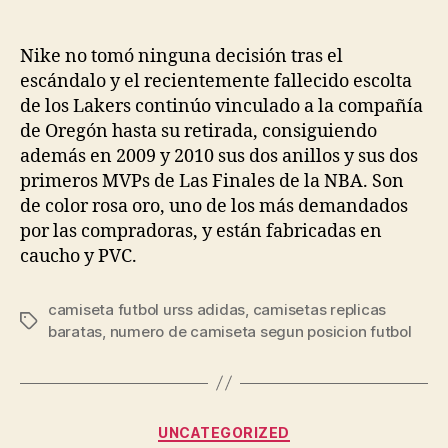
de
de
la
la
entrada
entrada
Nike no tomó ninguna decisión tras el
escándalo y el recientemente fallecido escolta
de los Lakers continúo vinculado a la compañía
de Oregón hasta su retirada, consiguiendo
además en 2009 y 2010 sus dos anillos y sus dos
primeros MVPs de Las Finales de la NBA. Son
de color rosa oro, uno de los más demandados
por las compradoras, y están fabricadas en
caucho y PVC.
camiseta futbol urss adidas
,
camisetas replicas
Etiquetas
baratas
,
numero de camiseta segun posicion futbol
Categorías
UNCATEGORIZED