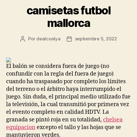
camisetas futbol
mallorca
Por
dealcoolya
septiembre 5, 2022
Autor
Fecha
de
de
la
la
entrada
entrada
El balón se considera fuera de juego (no
confundir con la regla del fuera de juego)
cuando ha traspasado por completo los límites
del terreno o el árbitro haya interrumpido el
juego. Sin duda, el principal medio utilizado fue
la televisión, la cual transmitió por primera vez
el evento completo en calidad HDTV. La
granada se pintó roja en su totalidad,
chelsea
equipacion
excepto el tallo y las hojas que se
mantuvieron verdes.