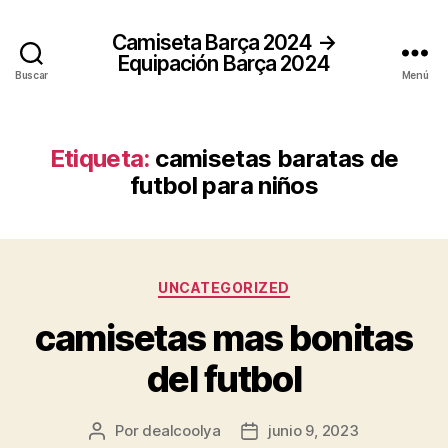
Camiseta Barça 2024 →
Equipación Barça 2024
Buscar
Menú
Etiqueta:
camisetas baratas de
futbol para niños
Categorías
UNCATEGORIZED
camisetas mas bonitas
del futbol
Por
dealcoolya
junio 9, 2023
Autor
Fecha