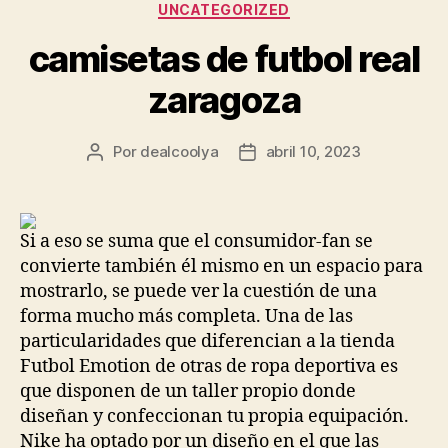
Categorías
UNCATEGORIZED
camisetas de futbol real
zaragoza
Por
dealcoolya
abril 10, 2023
Autor
Fecha
de
de
la
la
entrada
entrada
Si a eso se suma que el consumidor-fan se
convierte también él mismo en un espacio para
mostrarlo, se puede ver la cuestión de una
forma mucho más completa. Una de las
particularidades que diferencian a la tienda
Futbol Emotion de otras de ropa deportiva es
que disponen de un taller propio donde
diseñan y confeccionan tu propia equipación.
Nike ha optado por un diseño en el que las