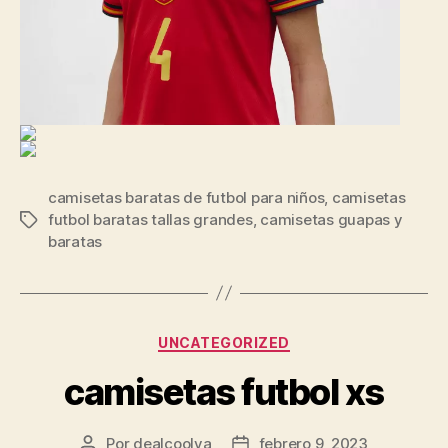
camisetas baratas de futbol para niños
,
camisetas
futbol baratas tallas grandes
,
camisetas guapas y
Etiquetas
baratas
Categorías
UNCATEGORIZED
camisetas futbol xs
Por
dealcoolya
febrero 9, 2023
Autor
Fecha