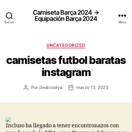
Camiseta Barça 2024 →
Equipación Barça 2024
Buscar
Menú
Categorías
UNCATEGORIZED
camisetas futbol baratas
instagram
Por
dealcoolya
marzo 13, 2023
Autor
Fecha
de
de
la
la
entrada
entrada
Incluso ha llegado a tener encontronazos con