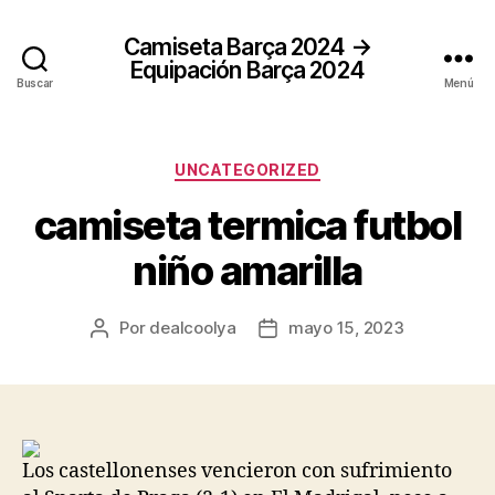
Camiseta Barça 2024 →
Equipación Barça 2024
Buscar
Menú
Categorías
UNCATEGORIZED
camiseta termica futbol
niño amarilla
Por
dealcoolya
mayo 15, 2023
Autor
Fecha
de
de
la
la
entrada
entrada
Los castellonenses vencieron con sufrimiento