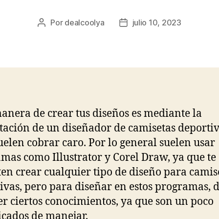
Por
dealcoolya
julio 10, 2023
Autor
Fecha
de
de
la
la
entrada
entrada
anera de crear tus diseños es mediante la
tación de un diseñador de camisetas deportiv
uelen cobrar caro. Por lo general suelen usar
mas como Illustrator y Corel Draw, ya que te
en crear cualquier tipo de diseño para camis
ivas, pero para diseñar en estos programas, 
er ciertos conocimientos, ya que son un poco
cados de manejar.