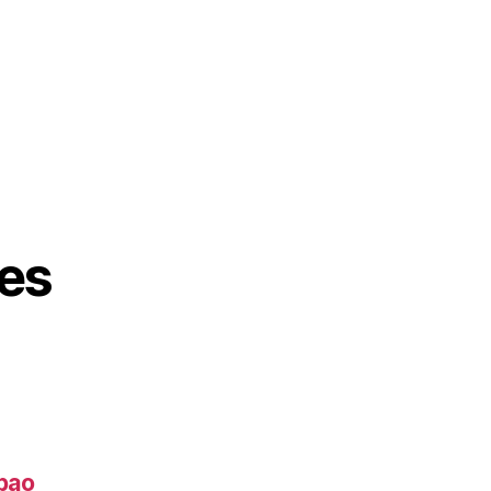
es
lbao