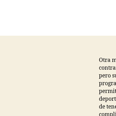
Otra m
contra
pero s
progra
permit
deport
de ten
compli