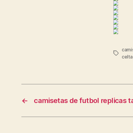
camis
Etiqueta
celta
←
camisetas de futbol replicas t