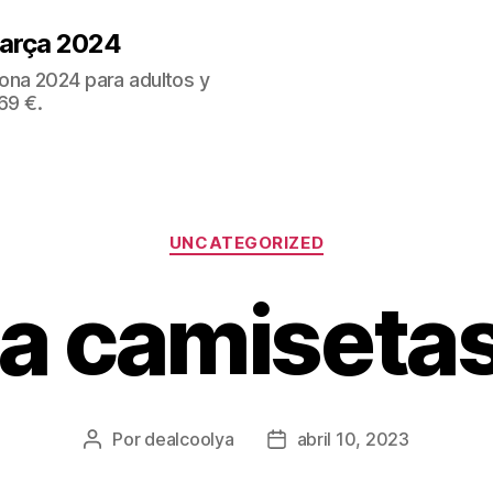
Barça 2024
ona 2024 para adultos y
69 €.
Categorías
UNCATEGORIZED
a camisetas
Por
dealcoolya
abril 10, 2023
Autor
Fecha
de
de