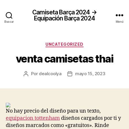
Camiseta Barça 2024 →
Equipación Barça 2024
Buscar
Menú
Categorías
UNCATEGORIZED
venta camisetas thai
Por
dealcoolya
mayo 15, 2023
Autor
Fecha
de
de
la
la
entrada
entrada
No hay precio del diseño para un texto,
equipacion tottenham
diseños cargados por ti y
diseños marcados como «gratuitos». Rinde