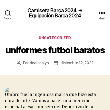
Camiseta Barça 2024 →
Equipación Barça 2024
Buscar
Menú
Categorías
UNCATEGORIZED
uniformes futbol baratos
Por
dealcoolya
diciembre 12, 2022
Autor
Fecha
de
de
la
la
entrada
entrada
Umbro fue la ingeniosa marca que hizo esta
obra de arte. Vamos a hacer una mención
especial a esa camiseta del Deportivo de la