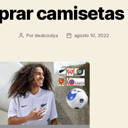
prar camisetas
Por
dealcoolya
agosto 10, 2022
Autor
Fecha
de
de
la
la
entrada
entrada