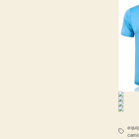
equip
Etiqueta
cami