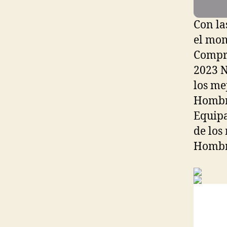
Con la
el mom
Compra
2023 N
los me
Hombre
Equipa
de los
Hombr