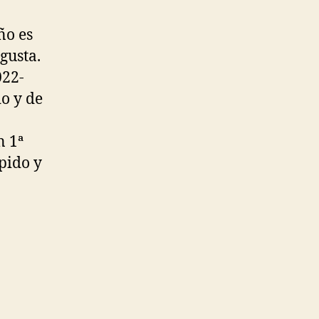
ño es
gusta.
022-
o y de
n 1ª
pido y