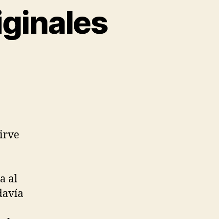
iginales
irve
a al
odavía