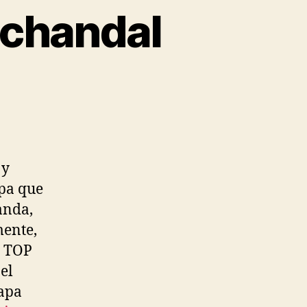
 chandal
 y
opa que
anda,
mente,
l TOP
el
tapa