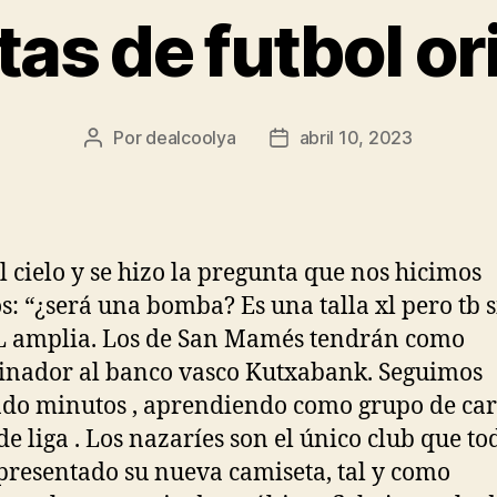
as de futbol or
Por
dealcoolya
abril 10, 2023
Autor
Fecha
de
de
la
la
entrada
entrada
l cielo y se hizo la pregunta que nos hicimos
: “¿será una bomba? Es una talla xl pero tb s
L amplia. Los de San Mamés tendrán como
inador al banco vasco Kutxabank. Seguimos
o minutos , aprendiendo como grupo de car
 de liga . Los nazaríes son el único club que t
presentado su nueva camiseta, tal y como