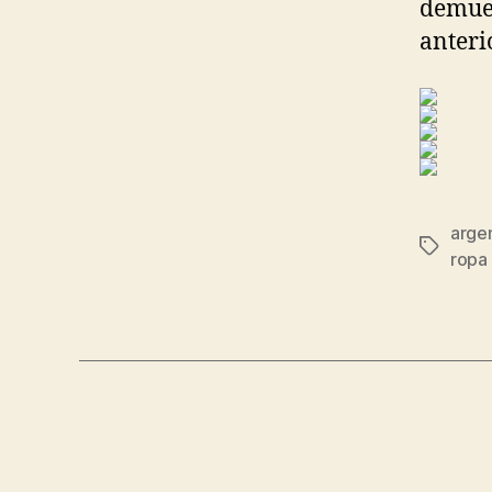
demues
anteri
argen
Etiqueta
ropa