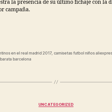
tra la presencia de su último fichaje con la d
or campaña.
tinos en el real madrid 2017
,
camisetas futbol niños aliexpre
s
 barata barcelona
Categorías
UNCATEGORIZED