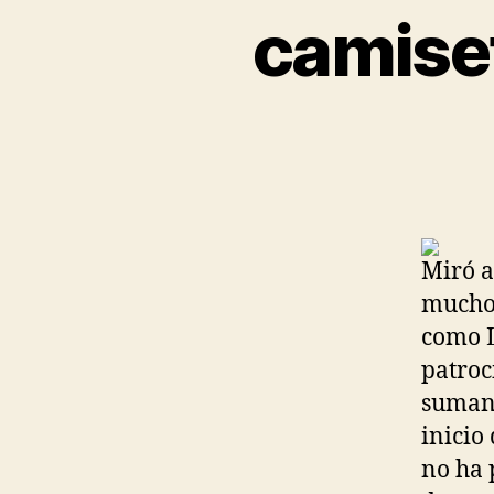
camiset
Miró a
muchos
como 
patroc
sumand
inicio
no ha 