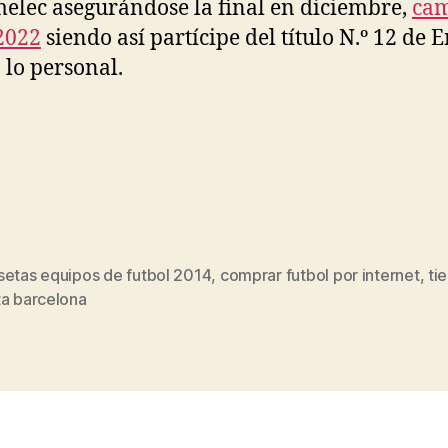
elec asegurándose la final en diciembre,
cam
2022
siendo así partícipe del título N.º 12 de 
n lo personal.
setas equipos de futbol 2014
,
comprar futbol por internet
,
ti
s
ta barcelona