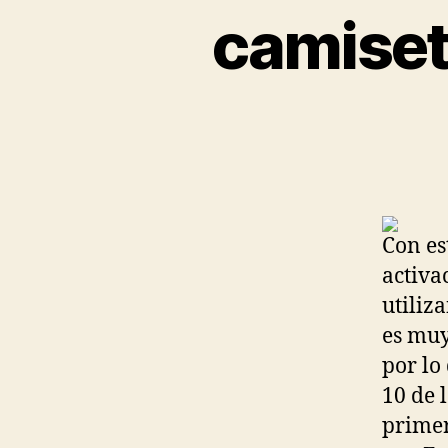
camiset
Con es
activa
utiliz
es muy
por lo
10 de 
primer