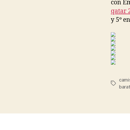
con Em
qatar 
y 5º e
cami
Etiqueta
bara