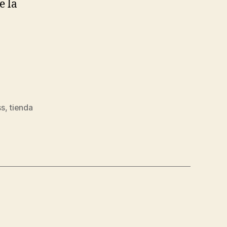
e la
ss
,
tienda