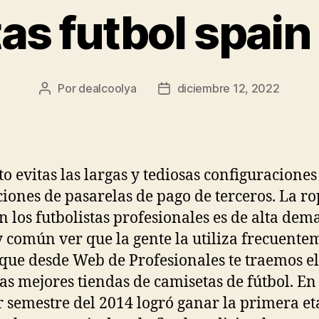
as futbol spain
Por
dealcoolya
diciembre 12, 2022
Autor
Fecha
de
de
la
la
entrada
entrada
to evitas las largas y tediosas configuraciones
ciones de pasarelas de pago de terceros. La r
an los futbolistas profesionales es de alta dem
 común ver que la gente la utiliza frecuente
 que desde Web de Profesionales te traemos e
las mejores tiendas de camisetas de fútbol. En 
 semestre del 2014 logró ganar la primera e