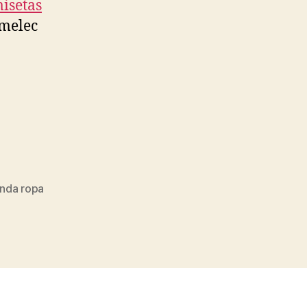
isetas
Emelec
enda ropa