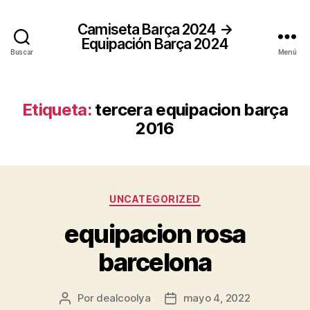
Camiseta Barça 2024 →
Equipación Barça 2024
Buscar
Menú
Etiqueta:
tercera equipacion barça
2016
Categorías
UNCATEGORIZED
equipacion rosa
barcelona
Por
dealcoolya
mayo 4, 2022
Autor
Fecha