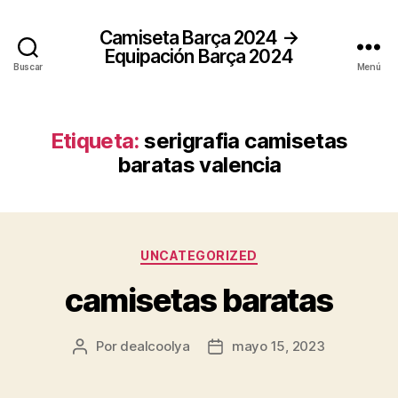
Camiseta Barça 2024 →
Equipación Barça 2024
Buscar
Menú
Etiqueta:
serigrafia camisetas
baratas valencia
Categorías
UNCATEGORIZED
camisetas baratas
Por
dealcoolya
mayo 15, 2023
Autor
Fecha
de
de
la
la