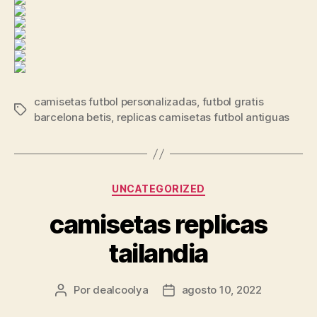
camisetas futbol personalizadas
,
futbol gratis
Etiquetas
barcelona betis
,
replicas camisetas futbol antiguas
Categorías
UNCATEGORIZED
camisetas replicas
tailandia
Por
dealcoolya
agosto 10, 2022
Autor
Fecha
de
de