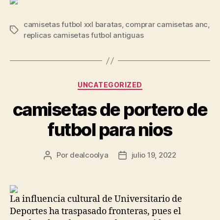
camisetas futbol xxl baratas
,
comprar camisetas anc
,
Etiquetas
replicas camisetas futbol antiguas
Categorías
UNCATEGORIZED
camisetas de portero de
futbol para nios
Por
dealcoolya
julio 19, 2022
Autor
Fecha
de
de
la
la
entrada
entrada
La influencia cultural de Universitario de
Deportes ha traspasado fronteras, pues el