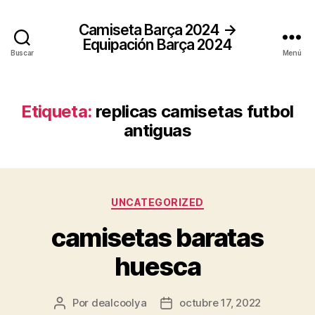
Camiseta Barça 2024 →
Equipación Barça 2024
Buscar
Menú
Etiqueta:
replicas camisetas futbol
antiguas
Categorías
UNCATEGORIZED
camisetas baratas
huesca
Por
dealcoolya
octubre 17, 2022
Autor
Fecha