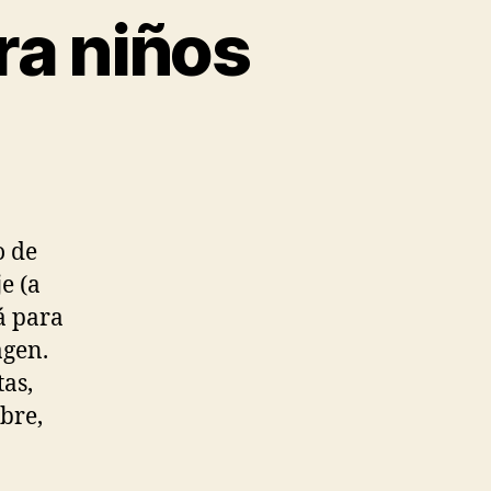
ra niños
o de
e (a
á para
agen.
as,
bre,