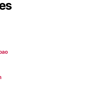
es
lbao
h