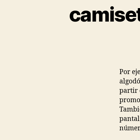
camiset
Por ej
algodó
partir
promoc
Tambié
pantal
número