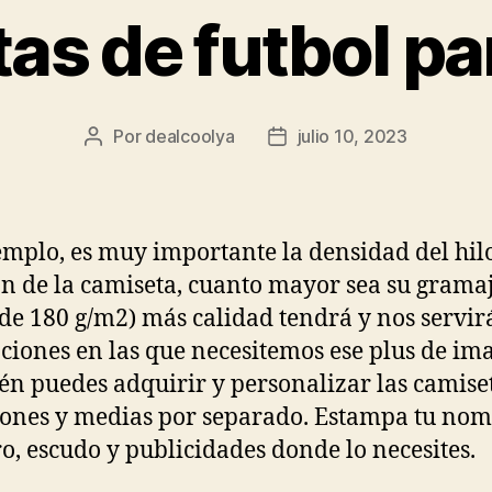
as de futbol pa
Por
dealcoolya
julio 10, 2023
Autor
Fecha
de
de
la
la
entrada
entrada
emplo, es muy importante la densidad del hil
n de la camiseta, cuanto mayor sea su gramaj
 de 180 g/m2) más calidad tendrá y nos servir
iones en las que necesitemos ese plus de im
n puedes adquirir y personalizar las camiset
ones y medias por separado. Estampa tu nom
, escudo y publicidades donde lo necesites.