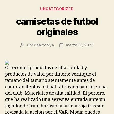
Categorías
UNCATEGORIZED
camisetas de futbol
originales
Por
dealcoolya
marzo 13, 2023
Autor
Fecha
de
de
la
la
entrada
entrada
Ofrecemos productos de alta calidad y
productos de valor por dinero: verifique el
tamaño del tamaño atentamente antes de
comprar. Réplica oficial fabricada bajo licencia
del club. Materiales de alta calidad. El portero,
que ha realizado una agresiva entrada ante un
jugador de Irán, ha visto la tarjeta roja tras ser
revisada la acción por el VAR. Moda: puedes