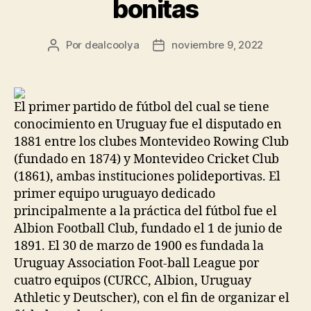
bonitas
Por
dealcoolya
noviembre 9, 2022
Autor
Fecha
de
de
la
la
entrada
entrada
El primer partido de fútbol del cual se tiene
conocimiento en Uruguay fue el disputado en
1881 entre los clubes Montevideo Rowing Club
(fundado en 1874) y Montevideo Cricket Club
(1861), ambas instituciones polideportivas. El
primer equipo uruguayo dedicado
principalmente a la práctica del fútbol fue el
Albion Football Club, fundado el 1 de junio de
1891. El 30 de marzo de 1900 es fundada la
Uruguay Association Foot-ball League por
cuatro equipos (CURCC, Albion, Uruguay
Athletic y Deutscher), con el fin de organizar el