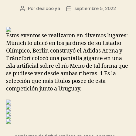
Por
dealcoolya
septiembre 5, 2022
Autor
Fecha
de
de
la
la
entrada
entrada
Estos eventos se realizaron en diversos lugares:
Múnich lo ubicó en los jardines de su Estadio
Olímpico, Berlín construyó el Adidas Arena y
Fráncfort colocó una pantalla gigante en una
isla artificial sobre el río Meno de tal forma que
se pudiese ver desde ambas riberas. 1 Es la
selección que más títulos posee de esta
competición junto a Uruguay.