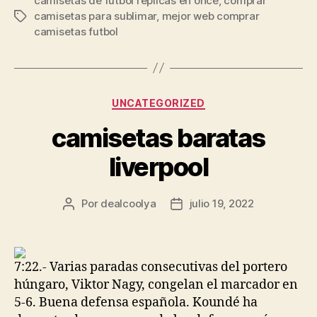
camisetas de futbol replicas en once
,
comprar
camisetas para sublimar
,
mejor web comprar
Etiquetas
camisetas futbol
Categorías
UNCATEGORIZED
camisetas baratas
liverpool
Por
dealcoolya
julio 19, 2022
Autor
Fecha
de
de
la
la
entrada
entrada
7:22.- Varias paradas consecutivas del portero
húngaro, Viktor Nagy, congelan el marcador en
5-6. Buena defensa española. Koundé ha