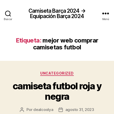
Camiseta Barça 2024 →
Equipación Barça 2024
Buscar
Menú
Etiqueta:
mejor web comprar
camisetas futbol
Categorías
UNCATEGORIZED
camiseta futbol roja y
negra
Por
dealcoolya
agosto 31, 2023
Autor
Fecha