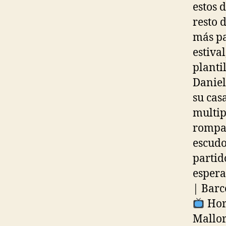
estos 
resto 
más pa
estiva
planti
Daniel
su cas
multip
rompa 
escudo
partid
espera
| Barc
Hora
Mallor