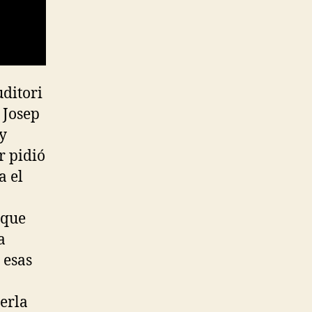
uditori
 Josep
y
r pidió
a el
 que
a
 esas
erla