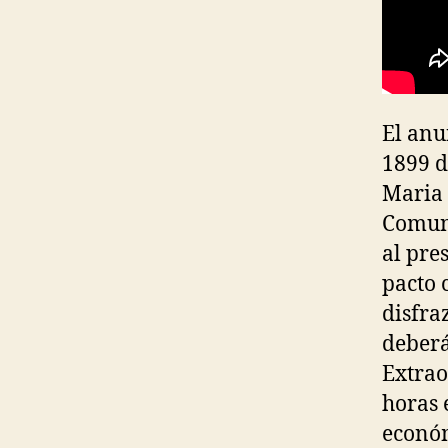
El anu
1899 d
Maria 
Comuni
al pre
pacto 
disfra
deberá
Extrao
horas 
económ