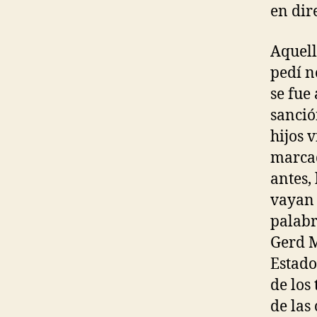
en dir
Aquell
pedí n
se fue
sanció
hijos 
marcad
antes,
vayan 
palabr
Gerd M
Estado
de los
de las