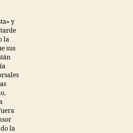
ta» y
 tarde
o la
ue sus
stán
ía
orsales
las
o,
a
Fuera
nsor
do la