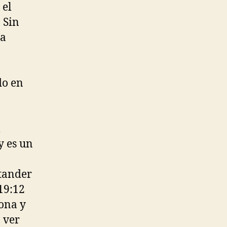
 el
 Sin
da
do en
l
y es un
ntander
19:12
ona y
 ver