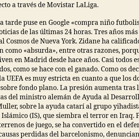
ecto a través de Movistar LaLiga.
a tarde puse en Google «compra niño futbolis
oticias de las últimas 24 horas. Tres años más
 al Cosmos de Nueva York. Zidane ha calificad
n como «absurda», entre otras razones, porq
viven en Madrid desde hace años. Casi todos e
os, como se hace con el ganado. Como os dec
 la UEFA es muy estricta en cuanto a que los d
sobre fondo plano. La presión aumenta tras 
as del ministro alemán de Ayuda al Desarroll
uller, sobre la ayuda catarí al grupo yihadist
 Islámico (IS), que siembra el terror en Iraq. 
 terrenos de juego, se ha convertido en el defe
 causas perdidas del barcelonismo, denuncian