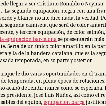
ede llegar a ser Cristiano Ronaldo o Neymar.
 La segunda equipación, negra con una fra
verde y blanca no me dice nada, la verdad. Po
 la segunda camiseta, que será de color amari
scente, y tercera equipación, de color salmón,
a equipacion barcelona
se presentarán más
te. Sería de un único color amarillo en la par
era y la de la bandera catalana, que es la se
pasada temporada, en su parte posterior.
nrique le dio varias oportunidades en el tra
l de temporada, en plena época de rotaciones,
no acabó de rendir nunca como se esperaba. 
es presidente, José Luis Núñez, así como el re
sables del equipo,
equipacion barça
justifica