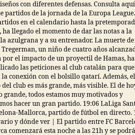
diseños con diferentes defensas. Consulta aquí
de partidos de la jornada de la Europa League.
rtidos en el calendario hasta la pretempora
l, ha llegado el momento de dar las notas a la
lla azulgrana y a su entrenador. La muerte de
 Tregerman, un niño de cuatro años alcanza
a por el impacto de un proyectil de Hamas, ha
licado las peticiones al club catalán para que
la conexión con el bolsillo qatarí. Además, e
 del club es más grande, más visible. El de ho
o grande, todos estamos muy motivados y
mos hacer un gran partido. 19:06 LaLiga Sa
elona-Mallorca, partido de fútbol en directo. 
rio y dónde ver | El partido entre FC Barcel
ca comenzará esta noche a las 21h y se podrá