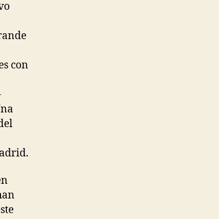
evo
grande
es con
-
Una
del
adrid.
en
han
ste