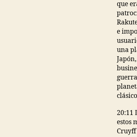
que er
patroc
Rakute
e impo
usuari
una pl
Japón,
busine
guerra
planet
clásic
20:11 
estos 
Cruyff