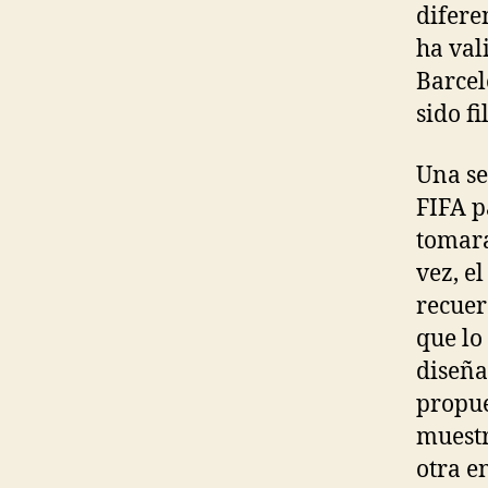
difere
ha val
Barcel
sido fi
Una se
FIFA p
tomara
vez, e
recuer
que lo
diseña
propue
muestr
otra e