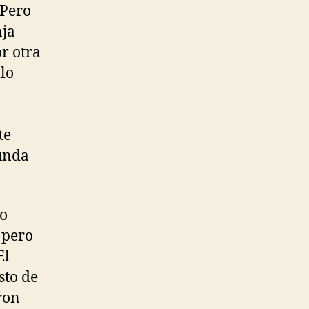
 Pero
nja
r otra
llo
te
gunda
mo
 pero
El
sto de
ron