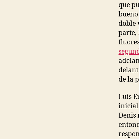
que pu
bueno…
doble 
parte,
fluore
segund
adelan
delant
de la 
Luis E
inicia
Denis 
entonc
respon