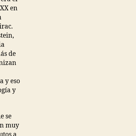
 XX en
n
irac.
tein,
ia
más de
onizan
a y eso
ogía y
e se
son muy
utos a