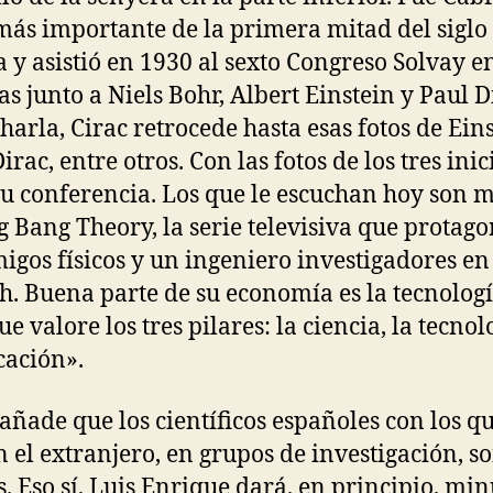
 más importante de la primera mitad del siglo
 y asistió en 1930 al sexto Congreso Solvay e
as junto a Niels Bohr, Albert Einstein y Paul D
charla, Cirac retrocede hasta esas fotos de Eins
irac, entre otros. Con las fotos de los tres inic
su conferencia. Los que le escuchan hoy son 
g Bang Theory, la serie televisiva que protag
migos físicos y un ingeniero investigadores en
h. Buena parte de su economía es la tecnologí
e valore los tres pilares: la ciencia, la tecnol
cación».
, añade que los científicos españoles con los qu
n el extranjero, en grupos de investigación, 
. Eso sí, Luis Enrique dará, en principio, min