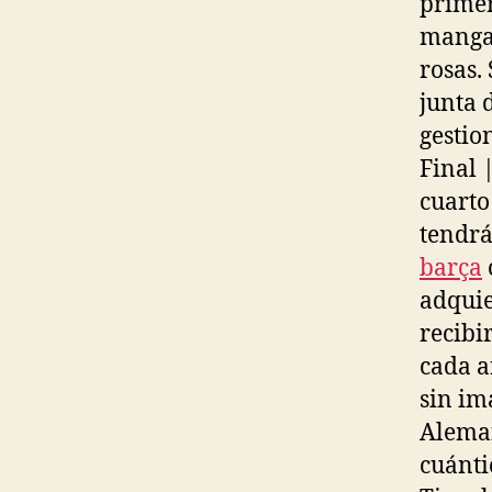
primer
mangas
rosas.
junta 
gestio
Final 
cuarto
tendrá
barça
adquie
recibi
cada a
sin im
Aleman
cuánti