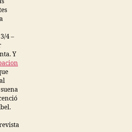
as
tes
a
3/4 –
r
nta. Y
pacion
que
al
 suena
icenció
bel.
revista