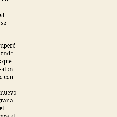
el
 se
superó
viendo
s que
salón
o con
l nuevo
grana,
el
era el