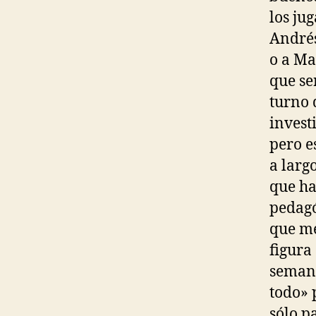
los ju
Andrés
o a Ma
que se
turno 
invest
pero e
a largo
que ha
pedagó
que me
figura
semana
todo» 
sólo p