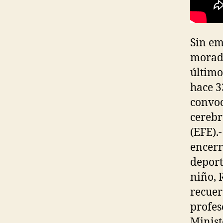
Sin em
morado
último
hace 3
convoc
cerebr
(EFE).
encerr
deport
niño, 
recuer
profes
Minist