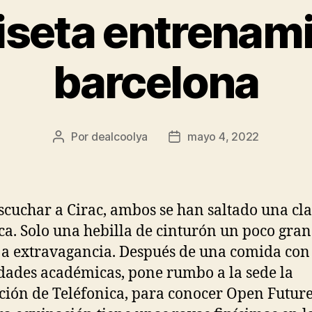
seta entrenam
barcelona
Por
dealcoolya
mayo 4, 2022
Autor
Fecha
de
de
la
la
entrada
entrada
scuchar a Cirac, ambos se han saltado una cla
a. Solo una hebilla de cinturón un poco gra
 a extravagancia. Después de una comida con 
dades académicas, pone rumbo a la sede la
ión de Teléfonica, para conocer Open Future