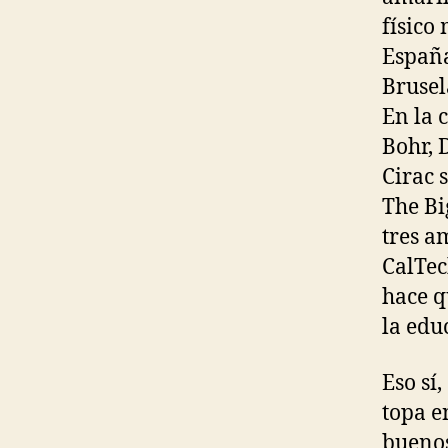
físico
España
Brusel
En la 
Bohr, D
Cirac 
The Bi
tres a
CalTec
hace qu
la edu
Eso sí
topa e
buenos