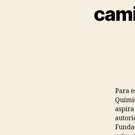
cami
Para e
Químic
aspira
autori
Fundac