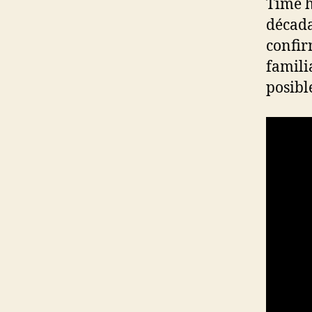
Time h
década
confir
famili
posibl