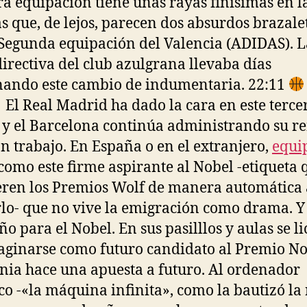
a equipación tiene unas rayas finísimas en l
 que, de lejos, parecen dos absurdos brazale
 Segunda equipación del Valencia (ADIDAS). L
directiva del club azulgrana llevaba días
nando este cambio de indumentaria. 22:11
| El Real Madrid ha dado la cara en este terce
 y el Barcelona continúa administrando su re
n trabajo. En España o en el extranjero,
equi
como este firme aspirante al Nobel -etiqueta 
ren los Premios Wolf de manera automática 
rlo- que no vive la emigración como drama. Y
ño para el Nobel. En sus pasilllos y aulas se l
aginarse como futuro candidato al Premio No
ia hace una apuesta a futuro. Al ordenador
co -«la máquina infinita», como la bautizó la 