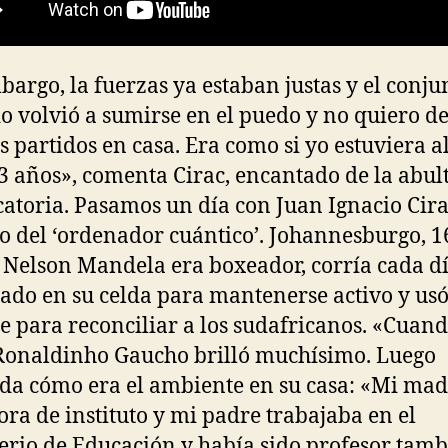
bargo, la fuerzas ya estaban justas y el conju
 volvió a sumirse en el puedo y no quiero de
s partidos en casa. Era como si yo estuviera al
3 años», comenta Cirac, encantado de la abul
atoria. Pasamos un día con Juan Ignacio Cirac
o del ‘ordenador cuántico’. Johannesburgo, 
- Nelson Mandela era boxeador, corría cada d
ado en su celda para mantenerse activo y usó
e para reconciliar a los sudafricanos. «Cuand
Ronaldinho Gaucho brilló muchísimo. Luego
da cómo era el ambiente en su casa: «Mi mad
ora de instituto y mi padre trabajaba en el
erio de Educación y había sido profesor tamb