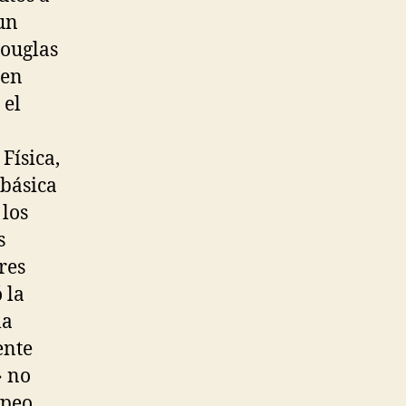
un
Douglas
nen
 el
Física,
 básica
 los
s
res
 la
la
ente
» no
opeo.