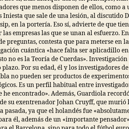
gadores que menos disponen de ellos, como a 
 Iniesta que sale de una lesión, al discutido 
sip, en la portería. Eso sí, advierte de que tie
r las empresas las que se unan al esfuerzo. En
de preguntas, contesta que para meterse en la
igación cuántica «hace falta ser aplicadillo en 
sto no es la Teoría de Cuerdas». Investigación
 plazo. Por su edad, él y los investigadores de
bla no pueden ser productos de experimento
gicos. Es un perfil habitual entre investigado
 he encontrado». Además, Guardiola recordó
 de su exentrenador Johan Cruyff, que murió 
 pasada, ya que el holandés fue «absolutam
para él, además de un «importante pensador
ara el Barcelona, sino para todo el fútbol eur