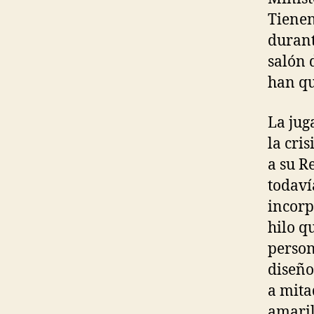
Tienen
durant
salón 
han qu
La jug
la cri
a su R
todaví
incorp
hilo q
person
diseño
a mita
amaril