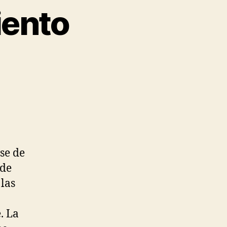
iento
se de
nde
las
. La