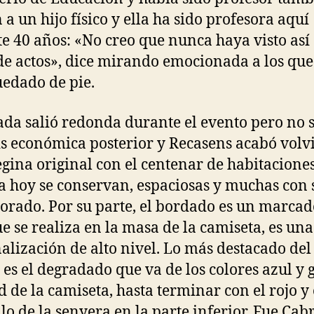
 a un hijo físico y ella ha sido profesora aquí
e 40 años: «No creo que nunca haya visto así 
de actos», dice mirando emocionada a los que
edado de pie.
ada salió redonda durante el evento pero no 
sis económica posterior y Recasens acabó vol
egina original con el centenar de habitacione
a hoy se conservan, espaciosas y muchas con 
orado. Por su parte, el bordado es un marcad
ue se realiza en la masa de la camiseta, es una
alización de alto nivel. Lo más destacado de
 es el degradado que va de los colores azul y 
d de la camiseta, hasta terminar con el rojo y 
lo de la senyera en la parte inferior. Fue Cabr