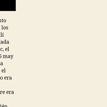
nto
 los
lí
tada
, el
16 may
ía
 el
o era
re era
ién.