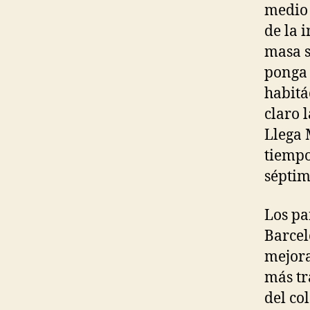
medio 
de la 
masa s
ponga 
habitá
claro 
Llega 
tiempo
séptim
Los pa
Barcel
mejora
más tr
del co