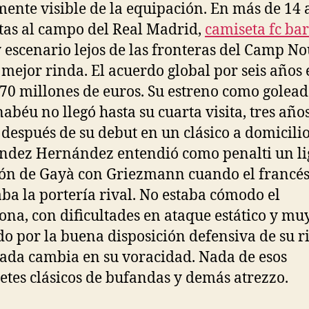
mente visible de la equipación. En más de 14 
itas al campo del Real Madrid,
camiseta fc ba
 escenario lejos de las fronteras del Camp No
mejor rinda. El acuerdo global por seis años 
70 millones de euros. Su estreno como golead
nabéu no llegó hasta su cuarta visita, tres año
después de su debut en un clásico a domicilio
dez Hernández entendió como penalti un li
n de Gayà con Griezmann cuando el francé
ba la portería rival. No estaba cómodo el
ona, con dificultades en ataque estático y mu
do por la buena disposición defensiva de su ri
ada cambia en su voracidad. Nada de esos
etes clásicos de bufandas y demás atrezzo.