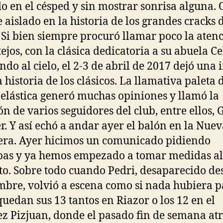
o en el césped y sin mostrar sonrisa alguna. 
e aislado en la historia de los grandes cracks 
 Si bien siempre procuró llamar poco la aten
tejos, con la clásica dedicatoria a su abuela Ce
ndo al cielo, el 2-3 de abril de 2017 dejó una
 historia de los clásicos. La llamativa paleta 
elástica generó muchas opiniones y llamó la
ón de varios seguidores del club, entre ellos, 
r. Y así echó a andar ayer el balón en la Nue
era. Ayer hicimos un comunicado pidiendo
pas y ya hemos empezado a tomar medidas al
to. Sobre todo cuando Pedri, desaparecido de
mbre, volvió a escena como si nada hubiera p
quedan sus 13 tantos en Riazor o los 12 en el
z Pizjuan, donde el pasado fin de semana at