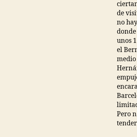
cierta
de vis
no hay
donde 
unos 1
el Ber
medio 
Hernán
empujó
encara
Barcel
limita
Pero n
tender