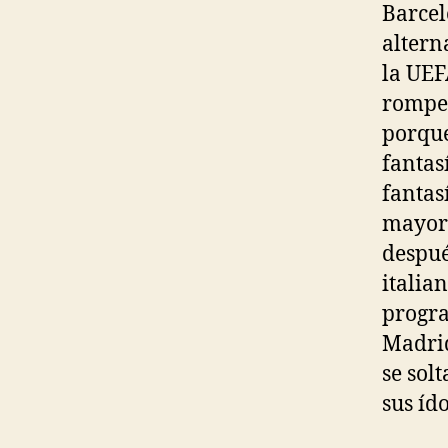
Barcel
altern
la UEF
romper
porque
fantas
fantas
mayorí
después
italia
progra
Madrid
se sol
sus ído