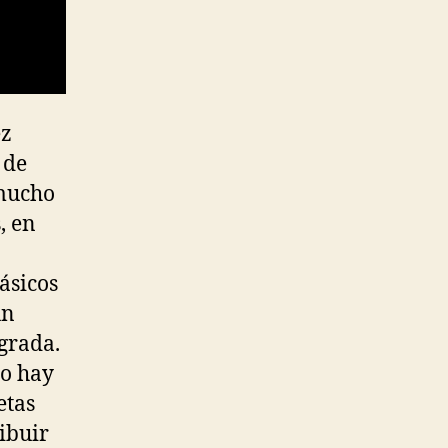
ez
 de
 mucho
, en
ásicos
un
 grada.
no hay
etas
ibuir