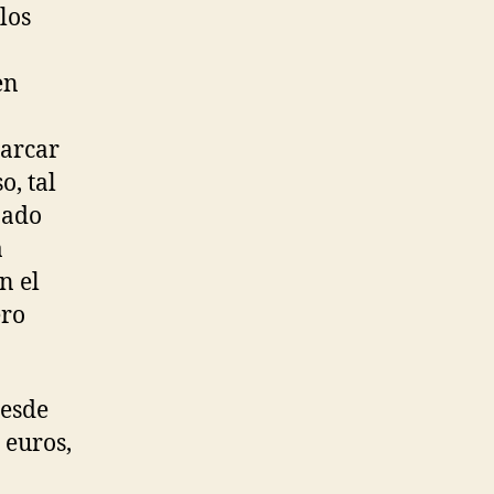
los
en
marcar
o, tal
nado
a
n el
ero
desde
 euros,