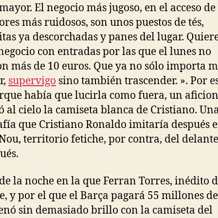
 mayor. El negocio más jugoso, en el acceso de 
ores más ruidosos, son unos puestos de tés,
tas ya descorchadas y panes del lugar. Quier
negocio con entradas por las que el lunes no
n más de 10 euros. Que ya no sólo importa 
r,
supervigo
sino también trascender. ». Por es
rque había que lucirla como fuera, un aficio
ó al cielo la camiseta blanca de Cristiano. Un
afía que Cristiano Ronaldo imitaría después e
ou, territorio fetiche, por contra, del delant
ués.
 de la noche en la que Ferran Torres, inédito 
e, y por el que el Barça pagará 55 millones de
renó sin demasiado brillo con la camiseta del