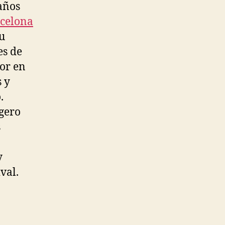
años
rcelona
u
es de
or en
s y
.
gero
s
y
val.