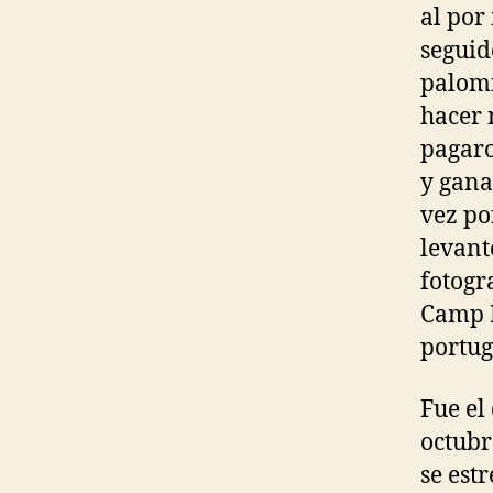
al por
seguid
palomi
hacer 
pagaro
y gana
vez po
levant
fotogr
Camp N
portug
Fue el
octubr
se est