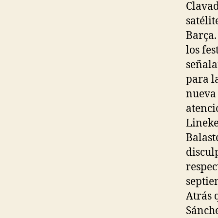
Clavad
satélit
Barça.
los fes
señala
para la
nueva 
atenci
Lineke
Balast
discul
respec
septie
Atrás 
Sánche