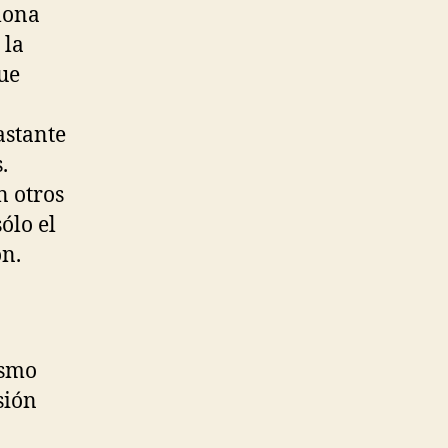
lona
 la
ue
astante
.
 otros
ólo el
ón.
ismo
sión