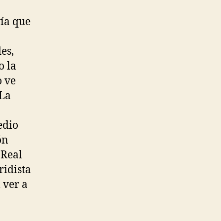
vía que
es,
o la
o ve
 La
edio
ón
 Real
idista
 ver a