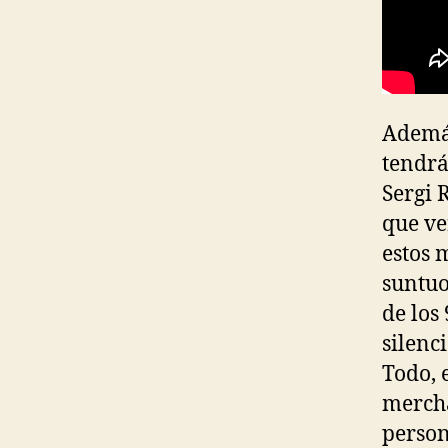
Además
tendrá
Sergi 
que ve
estos 
suntuo
de los
silenc
Todo, 
mercha
person