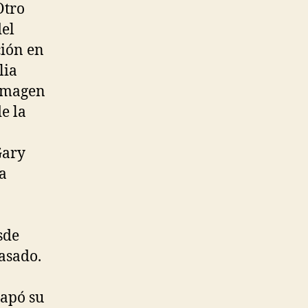
Otro
del
ción en
lia
 imagen
de la
Gary
va
sde
asado.
rapó su