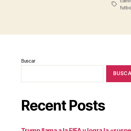
cami
Etiqueta
futbo
Buscar
BUSC
Recent Posts
Trump llama a la FIFA y logra la «susp