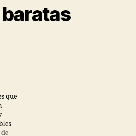
 baratas
es que
n
y
bles
 de