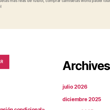
setas mas feas de futbol
,
comprar camisetas world padel tou
s
l
Archive
AR
julio 2026
diciembre 2025
ensión condicional»