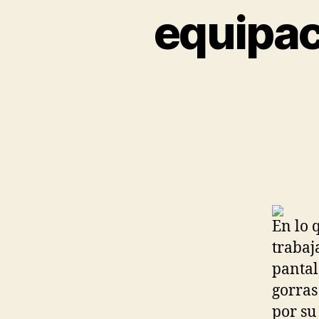
equipac
En lo 
trabaj
pantal
gorras
por su