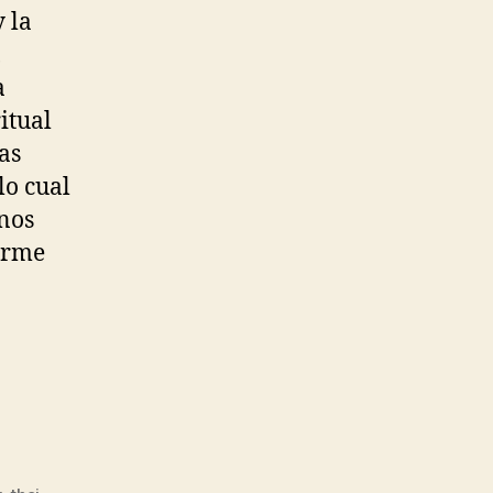
 la
,
a
itual
as
lo cual
nos
orme