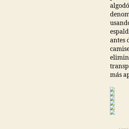
algodó
denomi
usando
espald
antes 
camise
elimin
transp
más ap