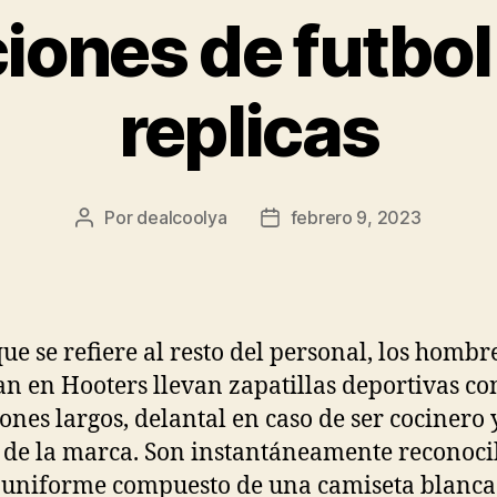
iones de futbol
replicas
Por
dealcoolya
febrero 9, 2023
Autor
Fecha
de
de
la
la
entrada
entrada
que se refiere al resto del personal, los hombr
an en Hooters llevan zapatillas deportivas co
ones largos, delantal en caso de ser cocinero 
 de la marca. Son instantáneamente reconoci
 uniforme compuesto de una camiseta blanca