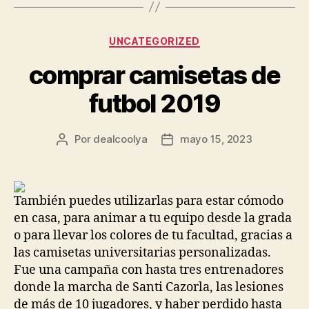
Categorías
UNCATEGORIZED
comprar camisetas de
futbol 2019
Por
dealcoolya
mayo 15, 2023
Autor
Fecha
de
de
la
la
entrada
entrada
También puedes utilizarlas para estar cómodo
en casa, para animar a tu equipo desde la grada
o para llevar los colores de tu facultad, gracias a
las camisetas universitarias personalizadas.
Fue una campaña con hasta tres entrenadores
donde la marcha de Santi Cazorla, las lesiones
de más de 10 jugadores, y haber perdido hasta