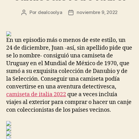
Por
dealcoolya
noviembre 9, 2022
Autor
Fecha
de
de
la
la
entrada
entrada
En un episodio más o menos de este estilo, un
24 de diciembre, Juan -así, sin apellido pide que
se lo nombre- consiguió una camiseta de
Uruguay en el Mundial de México de 1970, que
sumó a su exquisita colección de Danubio y de
la Selección. Conseguir una camiseta podía
convertirse en una aventura detectivesca,
camiseta de italia 2022
que a veces incluía
viajes al exterior para comprar o hacer un canje
con coleccionistas de los países vecinos.