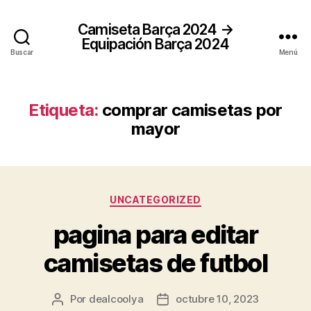
Camiseta Barça 2024 →
Equipación Barça 2024
Buscar
Menú
Etiqueta:
comprar camisetas por
mayor
Categorías
UNCATEGORIZED
pagina para editar
camisetas de futbol
Por
dealcoolya
octubre 10, 2023
Autor
Fecha