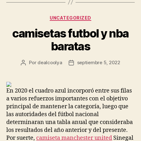
Categorías
UNCATEGORIZED
camisetas futbol y nba
baratas
Por
dealcoolya
septiembre 5, 2022
Autor
Fecha
de
de
la
la
entrada
entrada
En 2020 el cuadro azul incorporó entre sus filas
a varios refuerzos importantes con el objetivo
principal de mantener la categoría, luego que
las autoridades del fútbol nacional
determinaran una tabla anual que consideraba
los resultados del año anterior y del presente.
Por suerte,
camiseta manchester united
Sinegal