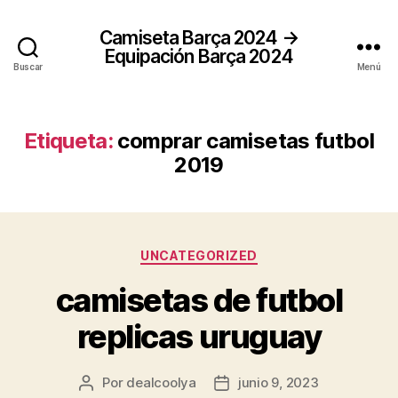
Camiseta Barça 2024 →
Equipación Barça 2024
Buscar
Menú
Etiqueta:
comprar camisetas futbol
2019
Categorías
UNCATEGORIZED
camisetas de futbol
replicas uruguay
Por
dealcoolya
junio 9, 2023
Autor
Fecha