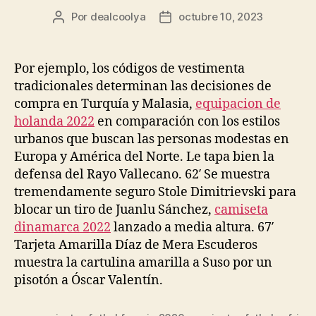
Por
dealcoolya
octubre 10, 2023
Autor
Fecha
de
de
la
la
entrada
entrada
Por ejemplo, los códigos de vestimenta
tradicionales determinan las decisiones de
compra en Turquía y Malasia,
equipacion de
holanda 2022
en comparación con los estilos
urbanos que buscan las personas modestas en
Europa y América del Norte. Le tapa bien la
defensa del Rayo Vallecano. 62′ Se muestra
tremendamente seguro Stole Dimitrievski para
blocar un tiro de Juanlu Sánchez,
camiseta
dinamarca 2022
lanzado a media altura. 67′
Tarjeta Amarilla Díaz de Mera Escuderos
muestra la cartulina amarilla a Suso por un
pisotón a Óscar Valentín.