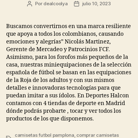
Por
dealcoolya
julio 10, 2023
Autor
Fecha
de
de
la
la
entrada
entrada
Buscamos convertirnos en una marca resiliente
que apoya a todos los colombianos, causando
emociones y alegrías” Nicolás Martinez,
Gerente de Mercadeo y Patrocinios FCF.
Asimismo, para los forofos más pequeños de la
casa, nuestras miniequipaciones de la selección
española de fútbol se basan en las equipaciones
de la Roja de los adultos y con sus mismos
detalles e innovadoras tecnologías para que
puedan imitar a sus ídolos. En Deportes Halcon
contamos con 4 tiendas de deporte en Madrid
dónde podrás probarte , tocar y ver todos los
productos de los que disponemos.
camisetas futbol pamplona
,
comprar camisetas