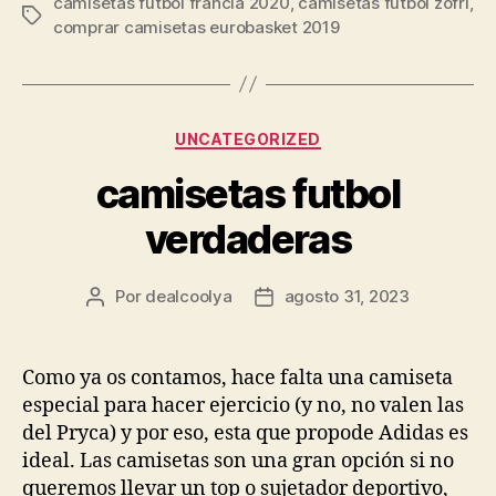
camisetas futbol francia 2020
,
camisetas futbol zofri
,
Etiquetas
comprar camisetas eurobasket 2019
Categorías
UNCATEGORIZED
camisetas futbol
verdaderas
Por
dealcoolya
agosto 31, 2023
Autor
Fecha
de
de
la
la
entrada
entrada
Como ya os contamos, hace falta una camiseta
especial para hacer ejercicio (y no, no valen las
del Pryca) y por eso, esta que propode Adidas es
ideal. Las camisetas son una gran opción si no
queremos llevar un top o sujetador deportivo,