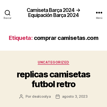
Camiseta Barça 2024 →
Equipación Barça 2024
Buscar
Menú
Etiqueta:
comprar camisetas.com
Categorías
UNCATEGORIZED
replicas camisetas
futbol retro
Por
dealcoolya
agosto 3, 2023
Autor
Fecha
de
de