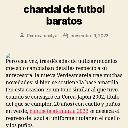
chandal de futbol
baratos
Por
dealcoolya
noviembre 9, 2022
Autor
Fecha
de
de
la
la
entrada
entrada
Pero esta vez, tras décadas de utilizar modelos
que sólo cambiaban detalles respecto a su
antecesora, la nueva Verdeamarela trae muchas
novedades: si bien se sostiene la base amarilla
(en esta ocasión en un tono similar al que tuvo
cuando se consagró en Corea-Japón 2002, título
del que se cumplen 20 años) con cuello y puños
en verde,
camiseta alemania 2022
se destaca el
regreso del azul al uniforme titular en el cuello
y los puños.