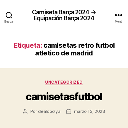
Camiseta Barça 2024 →
Equipación Barça 2024
Buscar
Menú
Etiqueta:
camisetas retro futbol
atletico de madrid
Categorías
UNCATEGORIZED
camisetasfutbol
Por
dealcoolya
marzo 13, 2023
Autor
Fecha
de
de
la
la