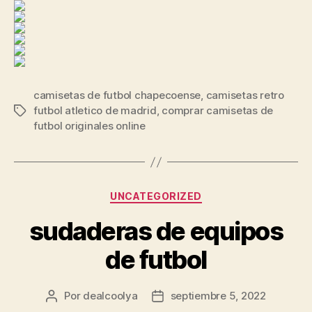
camisetas de futbol chapecoense
,
camisetas retro
futbol atletico de madrid
,
comprar camisetas de
Etiquetas
futbol originales online
Categorías
UNCATEGORIZED
sudaderas de equipos
de futbol
Por
dealcoolya
septiembre 5, 2022
Autor
Fecha
de
de