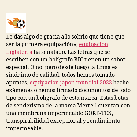
de
de
la
la
entrada
entrada
Le das algo de gracia a lo sobrio que tiene que
ser la primera equipación»,
equipacion
inglaterra
ha señalado. Las letras que se
escriben con un bolígrafo BIC tienen un sabor
especial. O no, pero desde luego la firma es
sinónimo de calidad: todos hemos tomado
apuntes,
equipacion japon mundial 2022
hecho
exámenes o hemos firmado documentos de todo
tipo con un bolígrafo de esta marca. Estas botas
de senderismo de la marca Merrell cuentan con
una membrana impermeable GORE-TEX,
transpirabilidad excepcional y rendimiento
impermeable.