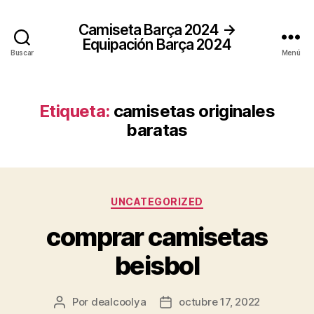
Camiseta Barça 2024 →
Equipación Barça 2024
Buscar
Menú
Etiqueta:
camisetas originales
baratas
Categorías
UNCATEGORIZED
comprar camisetas
beisbol
Por
dealcoolya
octubre 17, 2022
Autor
Fecha