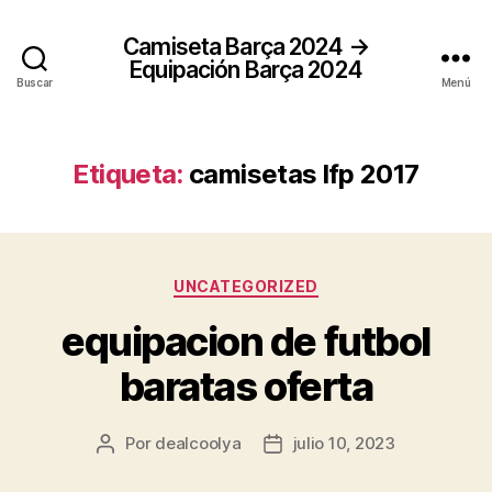
Camiseta Barça 2024 →
Equipación Barça 2024
Buscar
Menú
Etiqueta:
camisetas lfp 2017
Categorías
UNCATEGORIZED
equipacion de futbol
baratas oferta
Por
dealcoolya
julio 10, 2023
Autor
Fecha
de
de