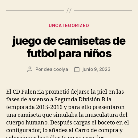
Categorías
UNCATEGORIZED
juego de camisetas de
futbol para niños
Por
dealcoolya
junio 9, 2023
Autor
Fecha
de
de
la
la
entrada
entrada
El CD Palencia prometió dejarse la piel en las
fases de ascenso a Segunda División B la
temporada 2015-2016 y para ello presentaron
una camiseta que simulaba la musculatura del
cuerpo humano. Después cargas el boceto en el
configurador, lo añades al Carro de compra y