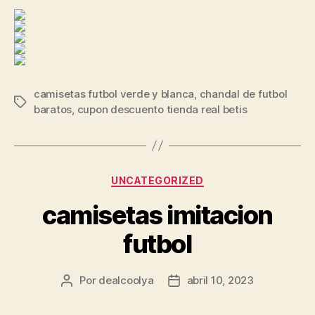
camisetas futbol verde y blanca
,
chandal de futbol
Etiquetas
baratos
,
cupon descuento tienda real betis
Categorías
UNCATEGORIZED
camisetas imitacion
futbol
Por
dealcoolya
abril 10, 2023
Autor
Fecha
de
de
la
la