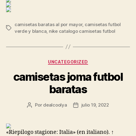
camisetas baratas al por mayor
,
camisetas futbol
Etiquetas
verde y blanca
,
nike catalogo camisetas futbol
Categorías
UNCATEGORIZED
camisetas joma futbol
baratas
Por
dealcoolya
julio 19, 2022
Autor
Fecha
de
de
la
la
entrada
entrada
«Riepilogo stagione: Italia» (en italiano). ↑