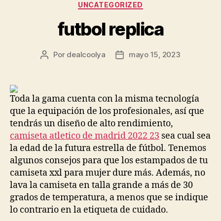
Categorías
UNCATEGORIZED
futbol replica
Por
dealcoolya
mayo 15, 2023
Autor
Fecha
de
de
la
la
entrada
entrada
Toda la gama cuenta con la misma tecnología
que la equipación de los profesionales, así que
tendrás un diseño de alto rendimiento,
camiseta atletico de madrid 2022 23
sea cual sea
la edad de la futura estrella de fútbol. Tenemos
algunos consejos para que los estampados de tu
camiseta xxl para mujer dure más. Además, no
lava la camiseta en talla grande a más de 30
grados de temperatura, a menos que se indique
lo contrario en la etiqueta de cuidado.