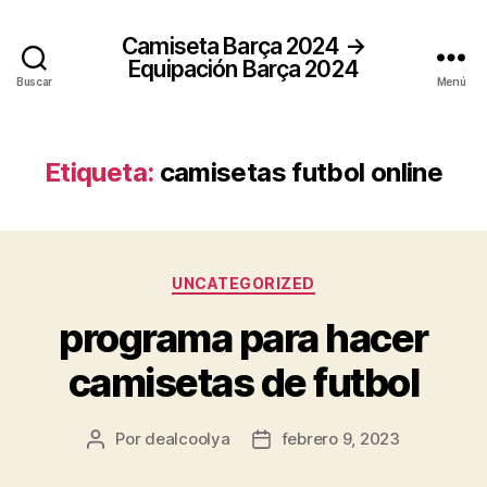
Camiseta Barça 2024 →
Equipación Barça 2024
Buscar
Menú
Etiqueta:
camisetas futbol online
Categorías
UNCATEGORIZED
programa para hacer
camisetas de futbol
Por
dealcoolya
febrero 9, 2023
Autor
Fecha
de
de