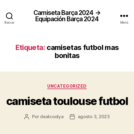
Camiseta Barça 2024 →
Equipación Barça 2024
Buscar
Menú
Etiqueta:
camisetas futbol mas
bonitas
Categorías
UNCATEGORIZED
camiseta toulouse futbol
Por
dealcoolya
agosto 3, 2023
Autor
Fecha
de
de
la
la