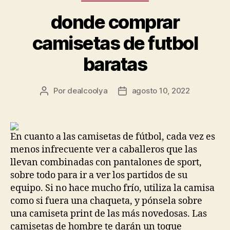
donde comprar
camisetas de futbol
baratas
Por
dealcoolya
agosto 10, 2022
Autor
Fecha
de
de
la
la
entrada
entrada
En cuanto a las camisetas de fútbol, cada vez es
menos infrecuente ver a caballeros que las
llevan combinadas con pantalones de sport,
sobre todo para ir a ver los partidos de su
equipo. Si no hace mucho frío, utiliza la camisa
como si fuera una chaqueta, y pónsela sobre
una camiseta print de las más novedosas. Las
camisetas de hombre te darán un toque