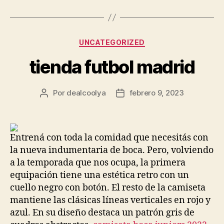
Categorías
UNCATEGORIZED
tienda futbol madrid
Por
dealcoolya
febrero 9, 2023
Autor
Fecha
de
de
la
la
entrada
entrada
Entrená con toda la comidad que necesitás con
la nueva indumentaria de boca. Pero, volviendo
a la temporada que nos ocupa, la primera
equipación tiene una estética retro con un
cuello negro con botón. El resto de la camiseta
mantiene las clásicas líneas verticales en rojo y
azul. En su diseño destaca un patrón gris de