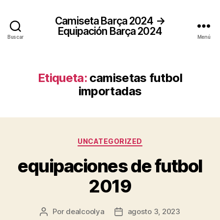
Camiseta Barça 2024 →
Equipación Barça 2024
Buscar
Menú
Etiqueta:
camisetas futbol
importadas
Categorías
UNCATEGORIZED
equipaciones de futbol
2019
Por
dealcoolya
agosto 3, 2023
Autor
Fecha