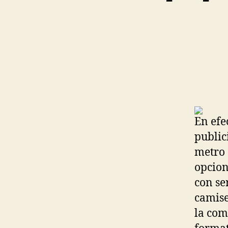
En efe
public
metro 
opcion
con se
camiset
la com