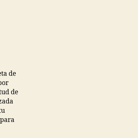
eta de
por
tud de
izada
tu
l para