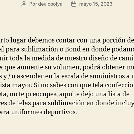
Por
dealcoolya
mayo 15, 2023
Autor
Fecha
de
de
la
la
entrada
entrada
rto lugar debemos contar con una porción de
al para sublimación o Bond en donde podam
ir toda la medida de nuestro diseño de cami
 que aumente su volumen, podrá obtener m
s y / o ascender en la escala de suministros a 
sta mayor. Si no sabes con que tela confeccio
ta, no te preocupes, aquí te dejo una lista de
s de telas para sublimación en donde incluy
para uniformes deportivos.