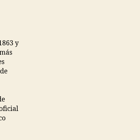
 1863 y
 más
es
 de
de
ficial
co