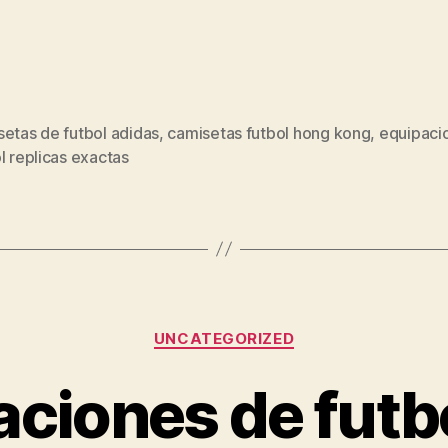
etas de futbol adidas
,
camisetas futbol hong kong
,
equipaci
s
l replicas exactas
Categorías
UNCATEGORIZED
aciones de futb