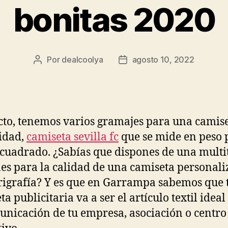
bonitas 2020
Por
dealcoolya
agosto 10, 2022
Autor
Fecha
de
de
la
la
entrada
entrada
cto, tenemos varios gramajes para una camis
idad,
camiseta sevilla fc
que se mide en peso 
cuadrado. ¿Sabías que dispones de una multi
es para la calidad de una camiseta personal
rigrafía? Y es que en Garrampa sabemos que 
a publicitaria va a ser el artículo textil idea
unicación de tu empresa, asociación o centro