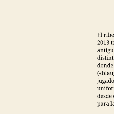
El rib
2013 t
antigua
distint
donde 
(«blau
jugado
unifor
desde 
para l