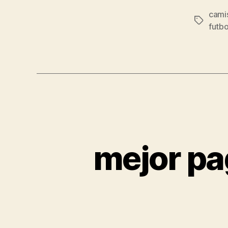
cami
Etiqueta
futbo
mejor pa