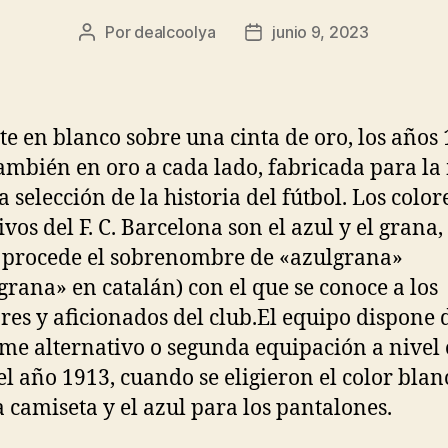
Por
dealcoolya
junio 9, 2023
Autor
Fecha
de
de
la
la
entrada
entrada
ete en blanco sobre una cinta de oro, los años
ambién en oro a cada lado, fabricada para la
 selección de la historia del fútbol. Los color
ivos del F. C. Barcelona son el azul y el grana,
procede el sobrenombre de «azulgrana»
grana» en catalán) con el que se conoce a los
res y aficionados del club.El equipo dispone 
me alternativo o segunda equipación a nivel o
el año 1913, cuando se eligieron el color blan
a camiseta y el azul para los pantalones.