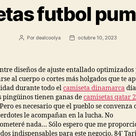
tas futbol pu
Por
dealcoolya
octubre 10, 2023
Autor
Fecha
de
de
la
la
entrada
entrada
entre diseños de ajuste entallado optimizados
rse al cuerpo o cortes más holgados que te a
dad durante todo el
camiseta dinamarca
día
s pingüinos tienen ganas de
camisetas qatar 
 Pero es necesario que el pueblo se convenza 
cerdotes le acompañan en la lucha. No
ometeré nada… Sólo espero que me proporci
ndos indispensables para este negocio. 84′ Tar