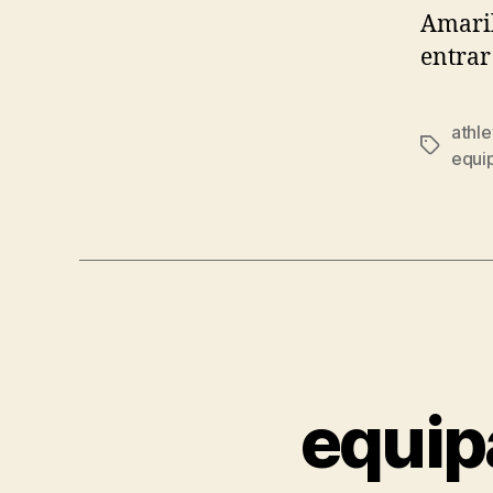
Amaril
entrar
athle
Etiqueta
equi
equip