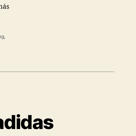
más
ng
,
adidas