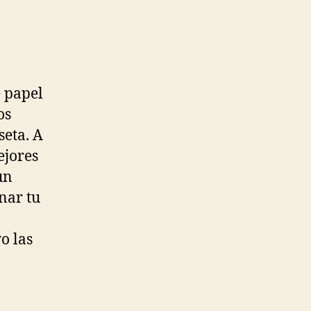
 papel
os
seta. A
ejores
un
nar tu
o las