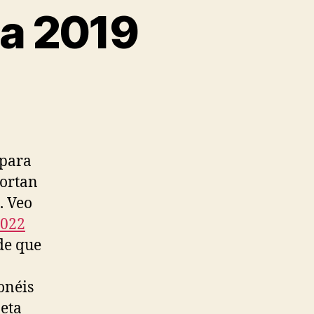
ma 2019
 para
portan
. Veo
2022
de que
onéis
jeta