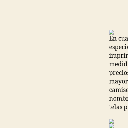
En cua
especi
imprim
medida
precio
mayori
camise
nombre
telas 