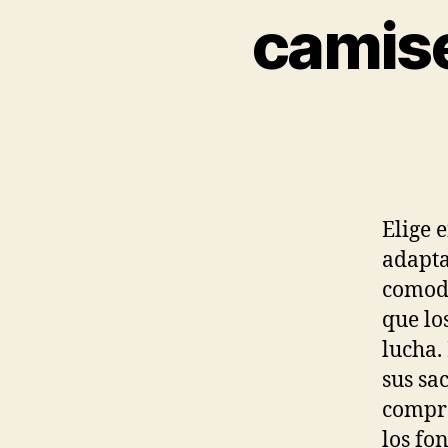
camise
Elige 
adapta
comodi
que lo
lucha.
sus sa
compr
los fo