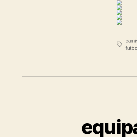
camis
Etiqueta
futbo
equip