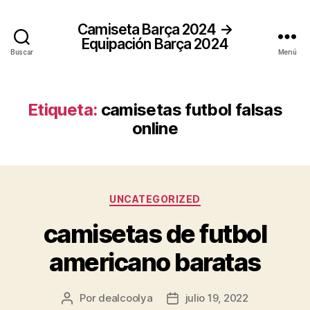
Camiseta Barça 2024 →
Equipación Barça 2024
Buscar
Menú
Etiqueta:
camisetas futbol falsas
online
Categorías
UNCATEGORIZED
camisetas de futbol
americano baratas
Por
dealcoolya
julio 19, 2022
Autor
Fecha