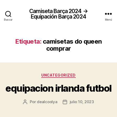
Camiseta Barça 2024 →
Equipación Barça 2024
Buscar
Menú
Etiqueta:
camisetas do queen
comprar
Categorías
UNCATEGORIZED
equipacion irlanda futbol
Por
dealcoolya
julio 10, 2023
Autor
Fecha
de
de
la
la