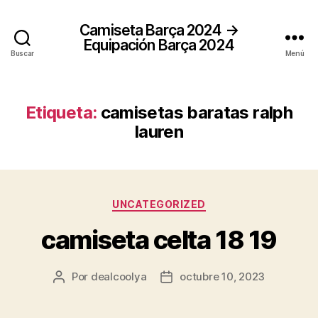
Camiseta Barça 2024 →
Equipación Barça 2024
Buscar
Menú
Etiqueta:
camisetas baratas ralph
lauren
Categorías
UNCATEGORIZED
camiseta celta 18 19
Por
dealcoolya
octubre 10, 2023
Autor
Fecha
de
de
la
la