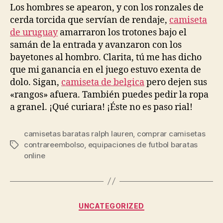
entrada
entrada
Los hombres se apearon, y con los ronzales de
cerda torcida que servían de rendaje,
camiseta
de uruguay
amarraron los trotones bajo el
samán de la entrada y avanzaron con los
bayetones al hombro. Clarita, tú me has dicho
que mi ganancia en el juego estuvo exenta de
dolo. Sigan,
camiseta de belgica
pero dejen sus
«rangos» afuera. También puedes pedir la ropa
a granel. ¡Qué curiara! ¡Éste no es paso rial!
camisetas baratas ralph lauren
,
comprar camisetas
contrareembolso
,
equipaciones de futbol baratas
Etiquetas
online
Categorías
UNCATEGORIZED