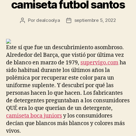
camiseta futbol santos
Por
dealcoolya
septiembre 5, 2022
Autor
Fecha
de
de
la
la
entrada
entrada
Este sí que fue un descubrimiento asombroso.
Alrededor del Barça, que vistió por última vez
de blanco en marzo de 1979,
supervigo.com
ha
sido habitual durante los últimos años la
polémica por recuperar este color para un
uniforme suplente. Y descubrí por qué las
personas hacen lo que hacen. Los fabricantes
de detergentes preguntaban a los consumidores
QUÉ era lo que querían de un detergente,
camiseta boca juniors
y los consumidores
decían que blancos más blancos y colores más
vivos.