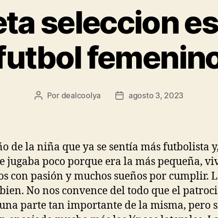
ta seleccion e
futbol femenin
Por
dealcoolya
agosto 3, 2023
Autor
Fecha
de
de
la
la
entrada
entrada
ño de la niña que ya se sentía más futbolista y
 jugaba poco porque era la más pequeña, viv
os con pasión y muchos sueños por cumplir. L
 bien. No nos convence del todo que el patroc
una parte tan importante de la misma, pero s