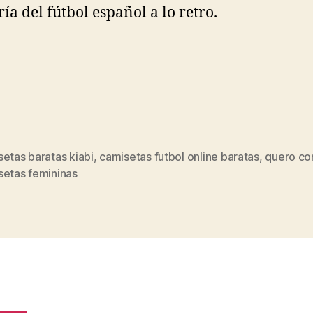
ía del fútbol español a lo retro.
etas baratas kiabi
,
camisetas futbol online baratas
,
quero co
s
setas femininas