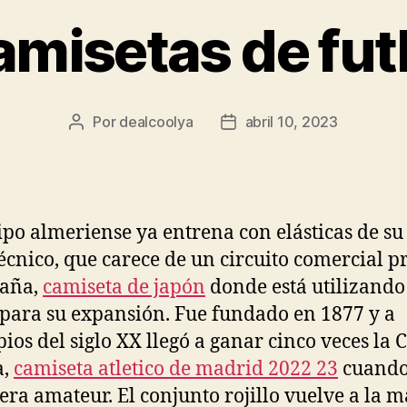
misetas de fut
Por
dealcoolya
abril 10, 2023
Autor
Fecha
de
de
la
la
entrada
entrada
ipo almeriense ya entrena con elásticas de s
técnico, que carece de un circuito comercial p
paña,
camiseta de japón
donde está utilizando
 para su expansión. Fue fundado en 1877 y a
pios del siglo XX llegó a ganar cinco veces la 
a,
camiseta atletico de madrid 2022 23
cuando
 era amateur. El conjunto rojillo vuelve a la