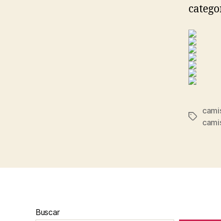
categor
camis
Etiqueta
cami
Buscar