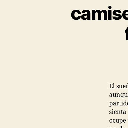
camise
El sue
aunque
partid
sienta
ocupe 