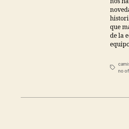
nos ha
noveda
histor
que ma
de la 
equipo
camis
Etiqueta
no of