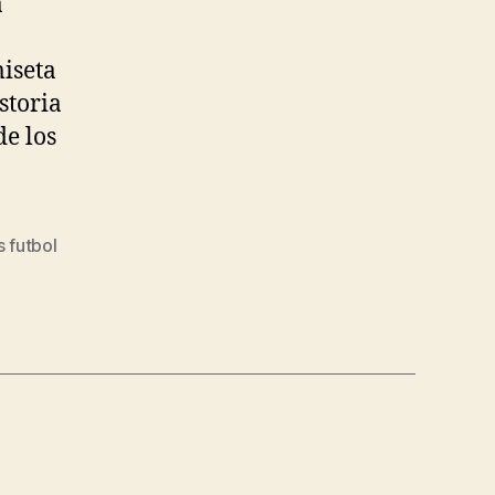
a
iseta
storia
de los
 futbol