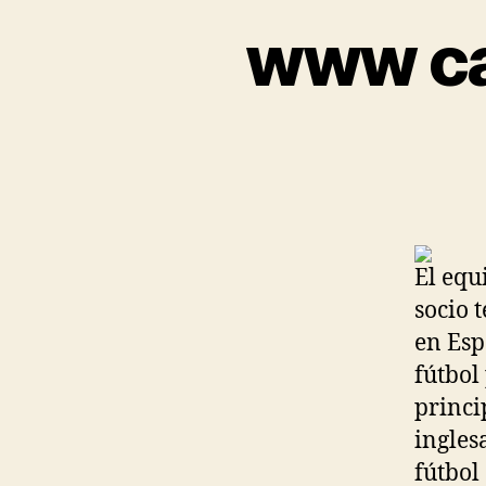
www ca
El equ
socio 
en Es
fútbol
princi
ingles
fútbol