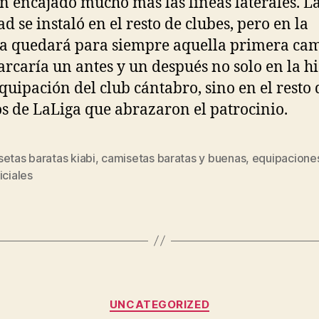
n encajado mucho más las líneas laterales. L
d se instaló en el resto de clubes, pero en la
ia quedará para siempre aquella primera cam
rcaría un antes y un después no solo en la hi
equipación del club cántabro, sino en el resto 
s de LaLiga que abrazaron el patrocinio.
etas baratas kiabi
,
camisetas baratas y buenas
,
equipaciones
s
iciales
Categorías
UNCATEGORIZED