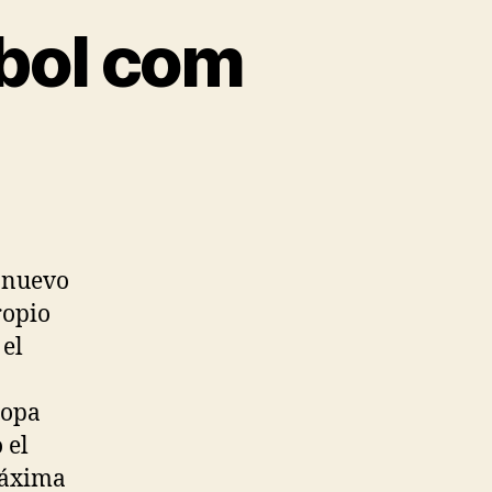
bol com
u nuevo
ropio
 el
Copa
 el
 máxima