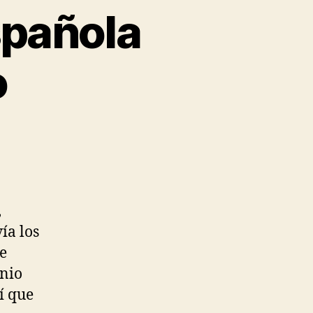
spañola
o
,
ía los
e
inio
í que